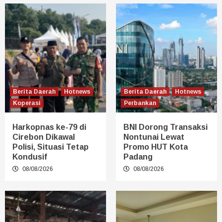
Berita Daerah
Hotnews
Berita Daerah
Hotnews
Koperasi
Perbankan
Harkopnas ke-79 di
BNI Dorong Transaksi
Cirebon Dikawal
Nontunai Lewat
Polisi, Situasi Tetap
Promo HUT Kota
Kondusif
Padang
08/08/2026
08/08/2026