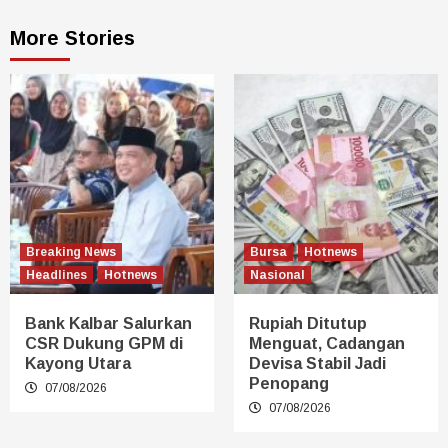
More Stories
Breaking News
Bursa
Hotnews
Headlines
Hotnews
Nasional
Bank Kalbar Salurkan
Rupiah Ditutup
CSR Dukung GPM di
Menguat, Cadangan
Kayong Utara
Devisa Stabil Jadi
Penopang
07/08/2026
07/08/2026