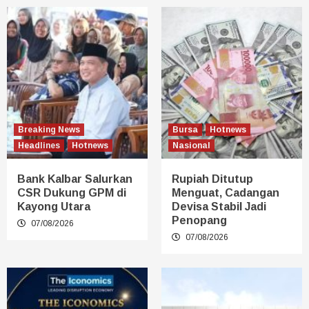
Breaking News
Bursa
Hotnews
Headlines
Hotnews
Nasional
Bank Kalbar Salurkan
Rupiah Ditutup
CSR Dukung GPM di
Menguat, Cadangan
Kayong Utara
Devisa Stabil Jadi
Penopang
07/08/2026
07/08/2026