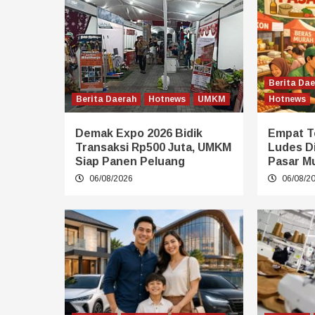
Berita Da
Berita Daerah
Hotnews
UMKM
Hotnews
Demak Expo 2026 Bidik
Empat T
Transaksi Rp500 Juta, UMKM
Ludes D
Siap Panen Peluang
Pasar M
06/08/2026
06/08/2