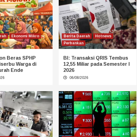
erah
Ekonomi Mikro
Berita Daerah
Hotnews
Perbankan
on Beras SPHP
BI: Transaksi QRIS Tembus
iserbu Warga di
12,55 Miliar pada Semester I
urah Ende
2026
026
06/08/2026