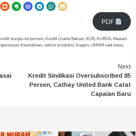
PDF
kredit bunga nol persen
,
Kredit Usaha Rakyat
,
KUR
,
KURDA
,
Maman
ngentasan Kemiskinan
,
sektor produksi
,
Sragen
,
UMKM naik kelas
,
Next
asai
Kredit Sindikasi Oversubscribed 85
Persen, Cathay United Bank Catat
Capaian Baru