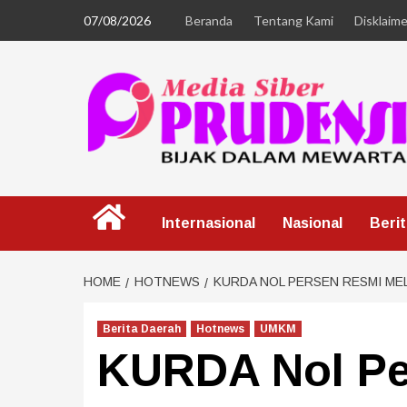
07/08/2026
Beranda
Tentang Kami
Disklaime
Internasional
Nasional
Beri
HOME
HOTNEWS
KURDA NOL PERSEN RESMI M
Berita Daerah
Hotnews
UMKM
KURDA Nol Pe