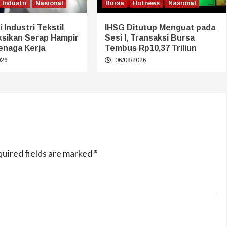
Industri
Nasional
Bursa
Hotnews
Nasional
 Industri Tekstil
IHSG Ditutup Menguat pada
ksikan Serap Hampir
Sesi I, Transaksi Bursa
enaga Kerja
Tembus Rp10,37 Triliun
026
06/08/2026
uired fields are marked
*