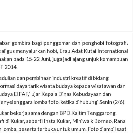
abar gembira bagi penggemar dan penghobi fotografi.
aligus menyalurkan hobi, Erau Adat Kutai International
anakan pada 15-22 Juni, juga jadi ajang unjuk kemampuan
AF 2014.
ulian dan pembinaan industri kreatif di bidang
formasi daya tarik wisata budaya kepada wisatawan dan
budaya EIFAF,” ujar Kepala Dinas Kebudayaan dan
penyelenggara lomba foto, ketika dihubungi Senin (2/6).
ukar bekerja sama dengan BPD Kaltim Tenggarong,
 di Kukar, seperti Insta Kukar, Miniwalk Borneo, Rana
 lomba, peserta terbuka untuk umum. Foto diambil saat