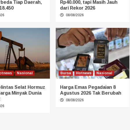
rbeda Tiap Daerah,
Rp40.000, tapi Masih Jauh
18.450
dari Rekor 2026
026
08/08/2026
otnews
Nasional
Bursa
Hotnews
Nasional
lintas Selat Hormuz
Harga Emas Pegadaian 8
Harga Minyak Dunia
Agustus 2026 Tak Berubah
t
08/08/2026
026