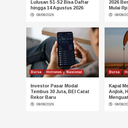
Lulusan S1-S2 Bisa Daftar
2026 Be
hingga 14 Agustus 2026
Mulai Rp
08/08/2026
08/08/2
Bursa
Hotnews
Nasional
Bursa
H
Investor Pasar Modal
Kapal Me
Tembus 30 Juta, BEI Catat
Anjlok, 
Rekor Baru
Mengua
08/08/2026
08/08/2