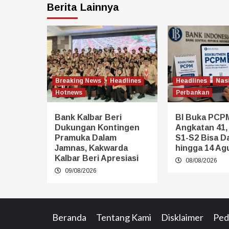
Berita Lainnya
Breaking News
Headlines
Headlines
Nas
Hotnews
Perbankan
Bank Kalbar Beri
BI Buka PCP
Dukungan Kontingen
Angkatan 41,
Pramuka Dalam
S1-S2 Bisa D
Jamnas, Kakwarda
hingga 14 Ag
Kalbar Beri Apresiasi
08/08/2026
09/08/2026
Beranda
Tentang Kami
Disklaimer
Ped