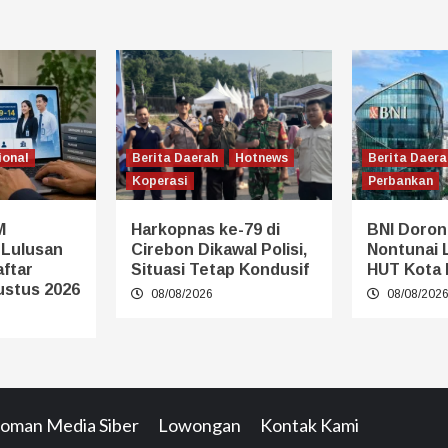
ional
Berita Daerah
Hotnews
Berita Daera
Koperasi
Perbankan
M
Harkopnas ke-79 di
BNI Doron
 Lulusan
Cirebon Dikawal Polisi,
Nontunai 
aftar
Situasi Tetap Kondusif
HUT Kota
ustus 2026
08/08/2026
08/08/202
oman Media Siber
Lowongan
Kontak Kami