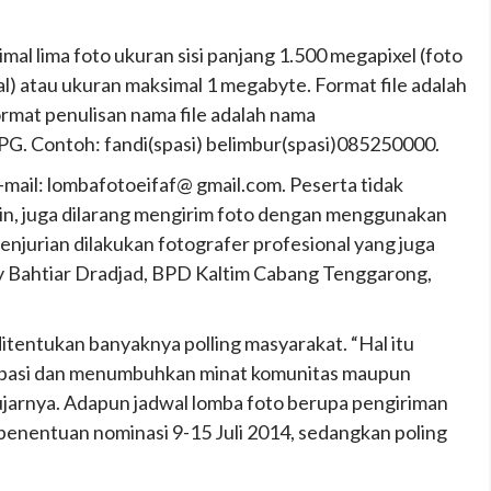
mal lima foto ukuran sisi panjang 1.500 megapixel (foto
al) atau ukuran maksimal 1 megabyte. Format file adalah
rmat penulisan nama file adalah nama
JPG. Contoh: fandi(spasi) belimbur(spasi)085250000.
E-mail: lombafotoeifaf@ gmail.com. Peserta tidak
ain, juga dilarang mengirim foto dengan menggunakan
penjurian dilakukan fotografer profesional yang juga
y Bahtiar Dradjad, BPD Kaltim Cabang Tenggarong,
ditentukan banyaknya polling masyarakat. “Hal itu
ipasi dan menumbuhkan minat komunitas maupun
ujarnya. Adapun jadwal lomba foto berupa pengiriman
, penentuan nominasi 9-15 Juli 2014, sedangkan poling