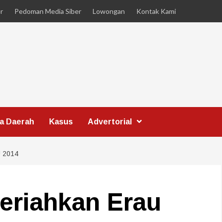
r
Pedoman Media Siber
Lowongan
Kontak Kami
ta Daerah
Kasus
Advertorial
 2014
eriahkan Erau