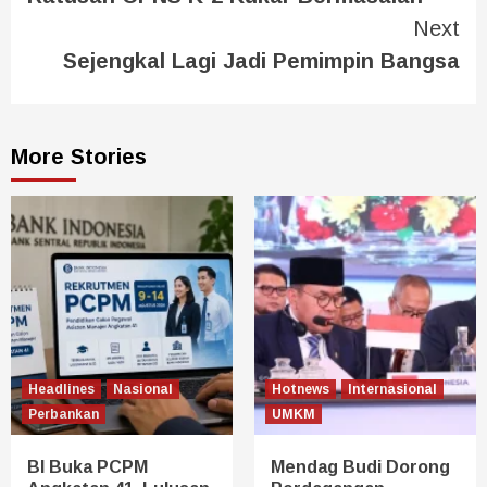
Next
Sejengkal Lagi Jadi Pemimpin Bangsa
More Stories
Headlines
Nasional
Hotnews
Internasional
Perbankan
UMKM
BI Buka PCPM
Mendag Budi Dorong