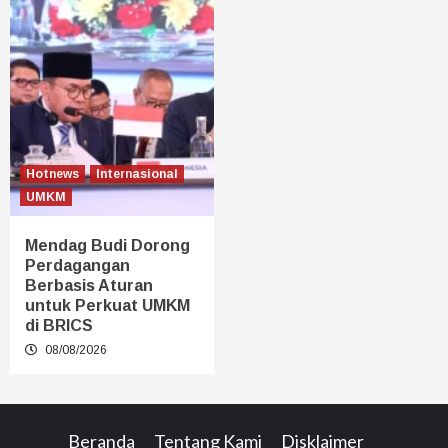
Hotnews
Internasional
UMKM
Mendag Budi Dorong
Perdagangan
Berbasis Aturan
untuk Perkuat UMKM
di BRICS
08/08/2026
Beranda
Tentang Kami
Disklaimer