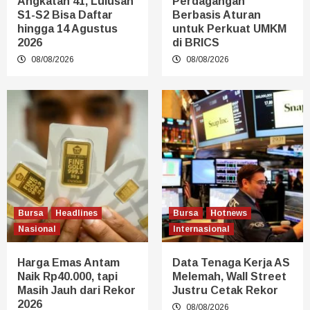
Angkatan 41, Lulusan
Perdagangan
S1-S2 Bisa Daftar
Berbasis Aturan
hingga 14 Agustus
untuk Perkuat UMKM
2026
di BRICS
08/08/2026
08/08/2026
Bursa
Headlines
Bursa
Hotnews
Nasional
Internasional
Harga Emas Antam
Data Tenaga Kerja AS
Naik Rp40.000, tapi
Melemah, Wall Street
Masih Jauh dari Rekor
Justru Cetak Rekor
2026
08/08/2026