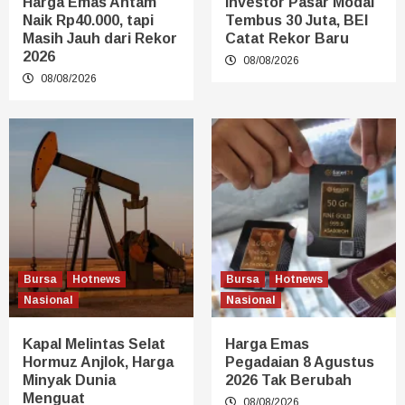
Harga Emas Antam
Investor Pasar Modal
Naik Rp40.000, tapi
Tembus 30 Juta, BEI
Masih Jauh dari Rekor
Catat Rekor Baru
2026
08/08/2026
08/08/2026
Bursa
Hotnews
Bursa
Hotnews
Nasional
Nasional
Kapal Melintas Selat
Harga Emas
Hormuz Anjlok, Harga
Pegadaian 8 Agustus
Minyak Dunia
2026 Tak Berubah
Menguat
08/08/2026