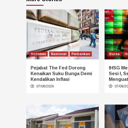
Hotnews
Nasional
Perbankan
Bursa
H
Pejabat The Fed Dorong
IHSG Mel
Kenaikan Suku Bunga Demi
Sesi I, 
Kendalikan Inflasi
Mengua
07/08/2026
07/08/2