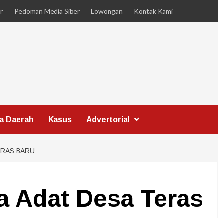
r
Pedoman Media Siber
Lowongan
Kontak Kami
ta Daerah
Kasus
Advertorial
ERAS BARU
a Adat Desa Teras