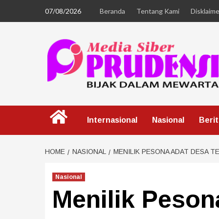
07/08/2026
Beranda
Tentang Kami
Disklaime
Internasional
Nasional
Beri
HOME
NASIONAL
MENILIK PESONA ADAT DESA T
Nasional
Menilik Peson