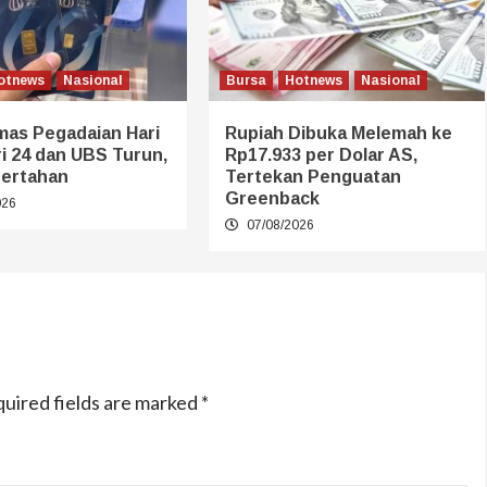
otnews
Nasional
Bursa
Hotnews
Nasional
mas Pegadaian Hari
Rupiah Dibuka Melemah ke
eri 24 dan UBS Turun,
Rp17.933 per Dolar AS,
ertahan
Tertekan Penguatan
Greenback
026
07/08/2026
uired fields are marked
*