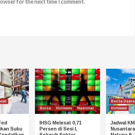
rowser for the next time I comment.
onal
Berita Daera
Bursa
Hotnews
Nasional
Hotnews
Fed
IHSG Melesat 0,71
Jadwal KM
ikan Suku
Persen di Sesi I,
Nusantara
Kendalikan
Seluruh Sektor
Natuna 9–