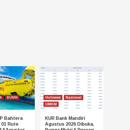
h
BUMN
Hotnews
Nasional
UMKM
P Bahtera
KUR Bank Mandiri
 01 Rute
Agustus 2026 Dibuka,
14 Agustus
Bunga Mulai 6 Persen