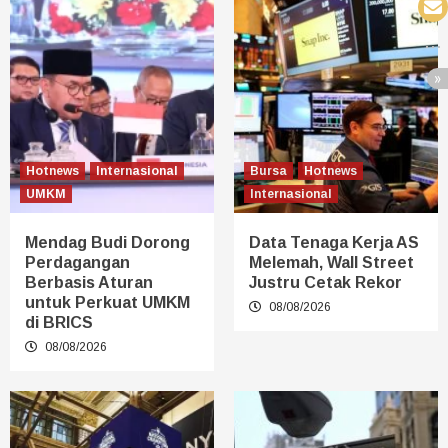
Hotnews
Internasional
Bursa
Hotnews
UMKM
Internasional
Mendag Budi Dorong
Data Tenaga Kerja AS
Perdagangan
Melemah, Wall Street
Berbasis Aturan
Justru Cetak Rekor
untuk Perkuat UMKM
08/08/2026
di BRICS
08/08/2026