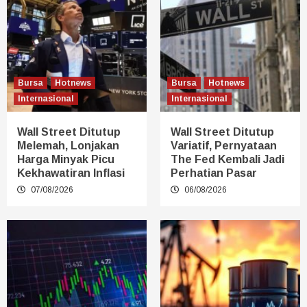
Bursa
Hotnews
Bursa
Hotnews
Internasional
Internasional
Wall Street Ditutup
Wall Street Ditutup
Melemah, Lonjakan
Variatif, Pernyataan
Harga Minyak Picu
The Fed Kembali Jadi
Kekhawatiran Inflasi
Perhatian Pasar
07/08/2026
06/08/2026