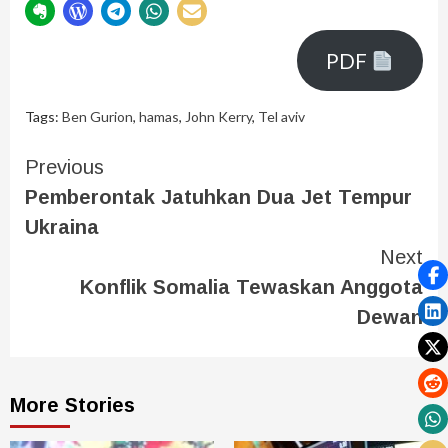
PDF
Tags:
Ben Gurion
,
hamas
,
John Kerry
,
Tel aviv
Previous
Pemberontak Jatuhkan Dua Jet Tempur
Ukraina
Next
Konflik Somalia Tewaskan Anggota
Dewan
More Stories