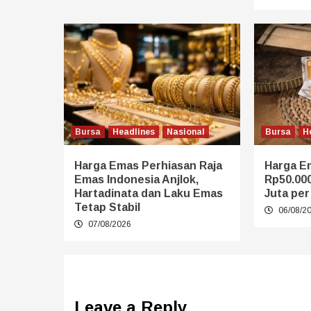
Bursa
Headlines
Nasional
Bursa
H
Harga Emas Perhiasan Raja
Harga E
Emas Indonesia Anjlok,
Rp50.00
Hartadinata dan Laku Emas
Juta pe
Tetap Stabil
06/08/2
07/08/2026
Leave a Reply