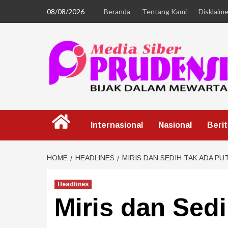
08/08/2026
Beranda
Tentang Kami
Disklaime
Internasional
Nasional
Beri
HOME
HEADLINES
MIRIS DAN SEDIH TAK ADA PU
Headlines
Miris dan Sed