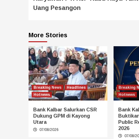
Uang Pesangon
More Stories
Breaking News
Headlines
Breaking 
Hotnews
Hotnews
Bank Kalbar Salurkan CSR
Bank Kal
Dukung GPM di Kayong
Buktikan
Utara
Public R
2026
07/08/2026
07/08/2