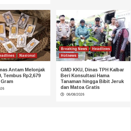
Breaking News
Headlines
eadlines
Nasional
Hotnews
mas Antam Melonjak
GMD KKU, Dinas TPH Kalbar
0, Tembus Rp2,679
Beri Konsultasi Hama
r Gram
Tanaman hingga Bibit Jeruk
dan Matoa Gratis
026
06/08/2026