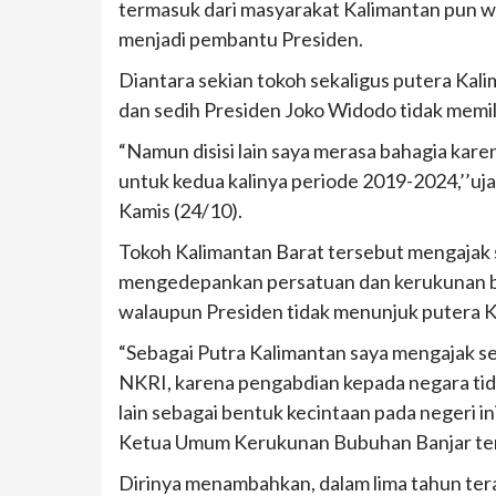
termasuk dari masyarakat Kalimantan pun wa
menjadi pembantu Presiden.
Diantara sekian tokoh sekaligus putera Kali
dan sedih Presiden Joko Widodo tidak memil
“Namun disisi lain saya merasa bahagia karen
untuk kedua kalinya periode 2019-2024,’’uj
Kamis (24/10).
Tokoh Kalimantan Barat tersebut mengajak 
mengedepankan persatuan dan kerukunan ba
walaupun Presiden tidak menunjuk putera 
“Sebagai Putra Kalimantan saya mengajak s
NKRI, karena pengabdian kepada negara tid
lain sebagai bentuk kecintaan pada negeri in
Ketua Umum Kerukunan Bubuhan Banjar te
Dirinya menambahkan, dalam lima tahun tera