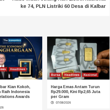
ke 74, PLN Listriki 60 Desa di Kalbar
News
Headlines
Bursa
Headlines
Nasional
bar Kian Kokoh,
Harga Emas Antam Turun
 Raih Indonesia
Rp29.000, Kini Rp2,65 Juta
elations Awards
per Gram
07/08/2026
026