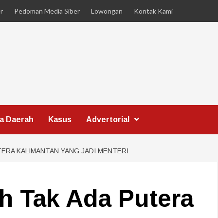
r
Pedoman Media Siber
Lowongan
Kontak Kami
ta Daerah
Kasus
Advertorial
TERA KALIMANTAN YANG JADI MENTERI
ih Tak Ada Putera