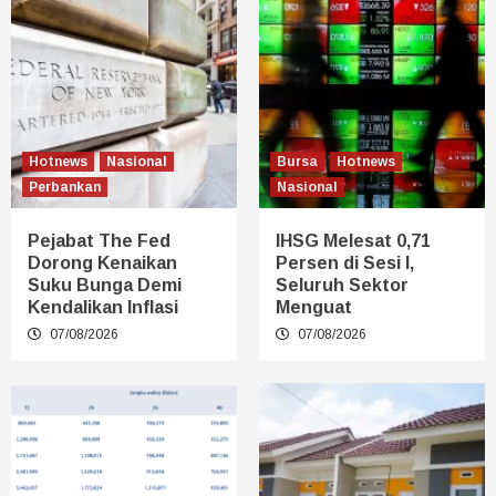
Hotnews
Nasional
Bursa
Hotnews
Perbankan
Nasional
Pejabat The Fed
IHSG Melesat 0,71
Dorong Kenaikan
Persen di Sesi I,
Suku Bunga Demi
Seluruh Sektor
Kendalikan Inflasi
Menguat
07/08/2026
07/08/2026