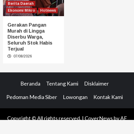
Berita Daerah
Ekonomi Mikro
Hotnews
Gerakan Pangan
Murah di Lingga
Diserbu Warga,
Seluruh Stok Habis
Terjual
07/08/2026
Beranda
Tentang Kami
Disklaimer
Pedoman Media Siber
Lowongan
Kontak Kami
Copyright © All rights reserved.
|
CoverNews
by AF
themes.