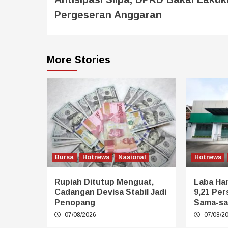
Pergeseran Anggaran
More Stories
Bursa
Hotnews
Nasional
Hotnews
Rupiah Ditutup Menguat,
Laba Ha
Cadangan Devisa Stabil Jadi
9,21 Per
Penopang
Sama-sa
07/08/2026
07/08/2