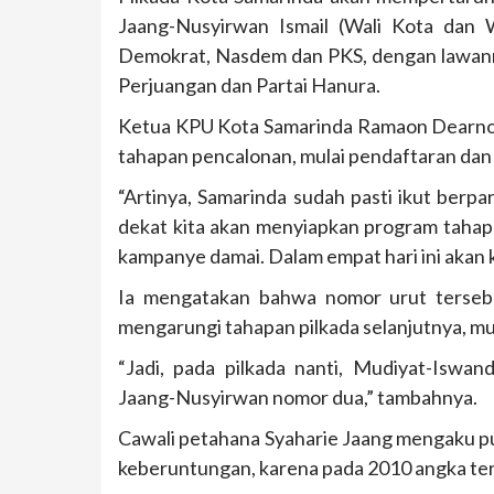
Jaang-Nusyirwan Ismail (Wali Kota dan W
Demokrat, Nasdem dan PKS, dengan lawan
Perjuangan dan Partai Hanura.
Ketua KPU Kota Samarinda Ramaon Dearno
tahapan pencalonan, mulai pendaftaran dan
“Artinya, Samarinda sudah pasti ikut berpa
dekat kita akan menyiapkan program tahapa
kampanye damai. Dalam empat hari ini akan
Ia mengatakan bahwa nomor urut tersebu
mengarungi tahapan pilkada selanjutnya, m
“Jadi, pada pilkada nanti, Mudiyat-Iswa
Jaang-Nusyirwan nomor dua,” tambahnya.
Cawali petahana Syaharie Jaang mengaku p
keberuntungan, karena pada 2010 angka t