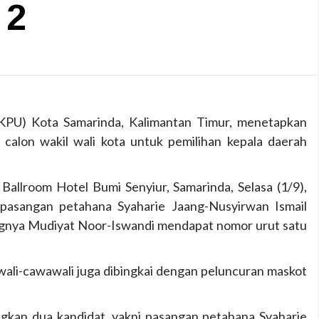
 2
KPU) Kota Samarinda, Kalimantan Timur, menetapkan
calon wakil wali kota untuk pemilihan kepala daerah
allroom Hotel Bumi Senyiur, Samarinda, Selasa (1/9),
pasangan petahana Syaharie Jaang-Nusyirwan Ismail
ngnya Mudiyat Noor-Iswandi mendapat nomor urut satu
ali-cawawali juga dibingkai dengan peluncuran maskot
gkan dua kandidat, yakni pasangan petahana Syaharie