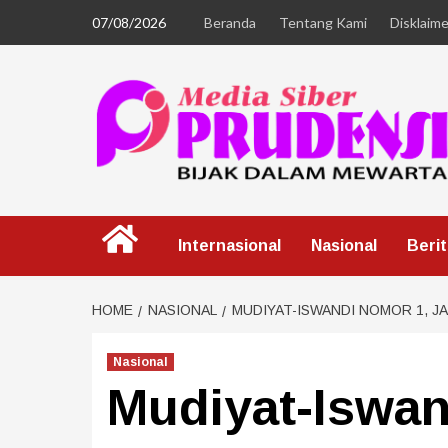
07/08/2026
Beranda
Tentang Kami
Disklaime
Internasional
Nasional
Beri
HOME
NASIONAL
MUDIYAT-ISWANDI NOMOR 1, J
Nasional
Mudiyat-Iswan