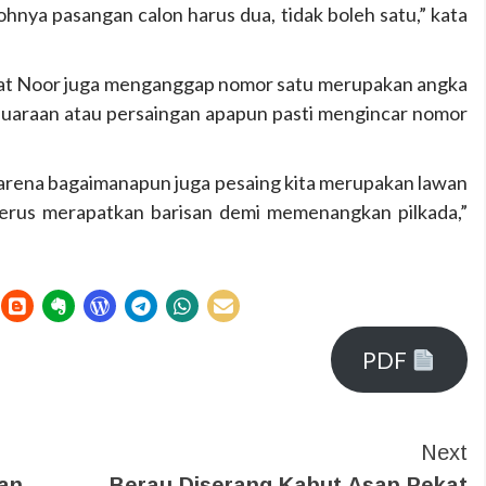
ya pasangan calon harus dua, tidak boleh satu,” kata
yat Noor juga menganggap nomor satu merupakan angka
juaraan atau persaingan apapun pasti mengincar nomor
 karena bagaimanapun juga pesaing kita merupakan lawan
terus merapatkan barisan demi memenangkan pilkada,”
PDF
Next
kan
Berau Diserang Kabut Asap Pekat