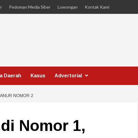
r
Pedoman Media Siber
Lowongan
Kontak Kami
ta Daerah
Kasus
Advertorial
AANUR NOMOR 2
di Nomor 1,