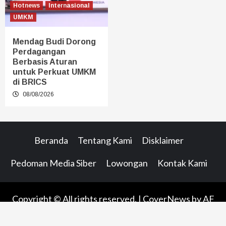
Hotnews
Internasional
UMKM
Mendag Budi Dorong
Perdagangan
Berbasis Aturan
untuk Perkuat UMKM
di BRICS
08/08/2026
Beranda
Tentang Kami
Disklaimer
Pedoman Media Siber
Lowongan
Kontak Kami
Copyright © All rights reserved.
|
CoverNews
by AF
themes.