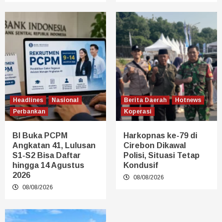
Headlines
Nasional
Berita Daerah
Hotnews
Perbankan
Koperasi
BI Buka PCPM
Harkopnas ke-79 di
Angkatan 41, Lulusan
Cirebon Dikawal
S1-S2 Bisa Daftar
Polisi, Situasi Tetap
hingga 14 Agustus
Kondusif
2026
08/08/2026
08/08/2026