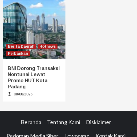
Berita Daerah
Hotnews
Perbankan
BNI Dorong Transaksi
Nontunai Lewat
Promo HUT Kota
Padang
08/08/2026
Beranda
Tentang Kami
Disklaimer
Pedoman Media Siber
Lowongan
Kontak Kami