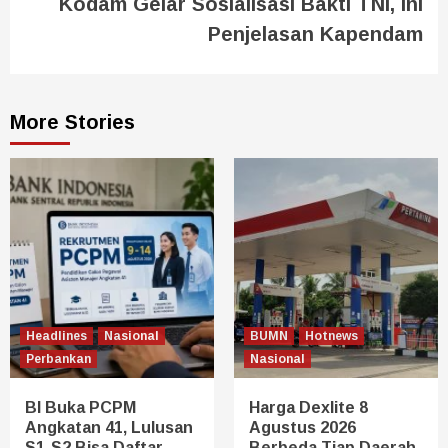
Kodam Gelar Sosialisasi Bakti TNI, Ini
Penjelasan Kapendam
More Stories
Headlines
Nasional
BUMN
Hotnews
Perbankan
Nasional
BI Buka PCPM
Harga Dexlite 8
Angkatan 41, Lulusan
Agustus 2026
S1-S2 Bisa Daftar
Berbeda Tiap Daerah,