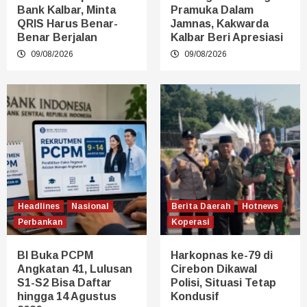
Bank Kalbar, Minta
Pramuka Dalam
QRIS Harus Benar-
Jamnas, Kakwarda
Benar Berjalan
Kalbar Beri Apresiasi
09/08/2026
09/08/2026
Headlines
Nasional
Berita Daerah
Hotnews
Perbankan
Koperasi
BI Buka PCPM
Harkopnas ke-79 di
Angkatan 41, Lulusan
Cirebon Dikawal
S1-S2 Bisa Daftar
Polisi, Situasi Tetap
hingga 14 Agustus
Kondusif