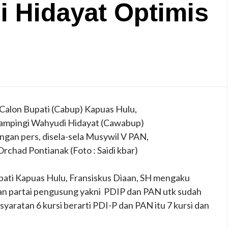
 Hidayat Optimis
 Calon Bupati (Cabup) Kapuas Hulu,
dampingi Wahyudi Hidayat (Cawabup)
ngan pers, disela-sela Musywil V PAN,
Orchad Pontianak (Foto : Saidi kbar)
ti Kapuas Hulu, Fransiskus Diaan, SH mengaku
an partai pengusung yakni PDIP dan PAN utk sudah
syaratan 6 kursi berarti PDI-P dan PAN itu 7 kursi dan