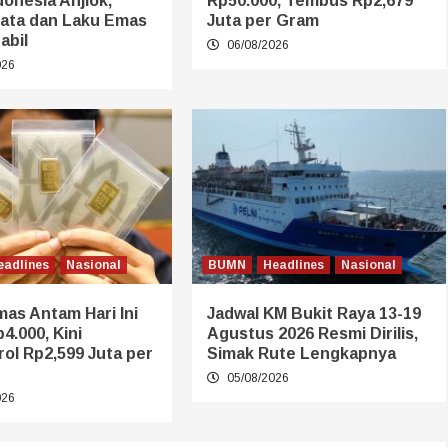
onesia Anjlok,
Rp50.000, Tembus Rp2,679
nata dan Laku Emas
Juta per Gram
abil
06/08/2026
026
eadlines
Nasional
BUMN
Headlines
Nasional
as Antam Hari Ini
Jadwal KM Bukit Raya 13-19
4.000, Kini
Agustus 2026 Resmi Dirilis,
ol Rp2,599 Juta per
Simak Rute Lengkapnya
05/08/2026
026