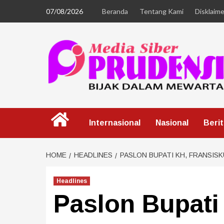
07/08/2026
Beranda
Tentang Kami
Disklaime
Internasional
Nasional
Beri
HOME
HEADLINES
PASLON BUPATI KH, FRANSIS
Headlines
Paslon Bupati