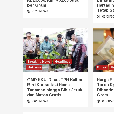
Rp29.000, Kini Rp2,65 Juta
Emas Ind
per Gram
Hartadi
Tetap St
07/08/2026
07/08/2
Breaking News
Headlines
Hotnews
Bursa
H
GMD KKU, Dinas TPH Kalbar
Harga Em
Beri Konsultasi Hama
Turun Rp
Tanaman hingga Bibit Jeruk
Dibander
dan Matoa Gratis
Gram
06/08/2026
05/08/2