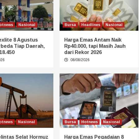
otnews
Nasional
Bursa
Headlines
Nasional
xlite 8 Agustus
Harga Emas Antam Naik
rbeda Tiap Daerah,
Rp40.000, tapi Masih Jauh
18.450
dari Rekor 2026
026
08/08/2026
otnews
Nasional
Bursa
Hotnews
Nasional
lintas Selat Hormuz
Harga Emas Pegadaian 8