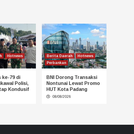
h
Hotnews
Berita Daerah
Hotnews
Perbankan
 ke-79 di
BNI Dorong Transaksi
kawal Polisi,
Nontunai Lewat Promo
tap Kondusif
HUT Kota Padang
6
08/08/2026