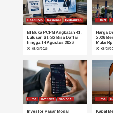
Headlines
Nasional
Perbankan
BUMN
H
BI Buka PCPM Angkatan 41,
Harga De
Lulusan S1-S2 Bisa Daftar
2026 Be
hingga 14 Agustus 2026
Mulai Rp
08/08/2026
08/08/2
Bursa
Hotnews
Nasional
Bursa
H
Investor Pasar Modal
Kapal Me