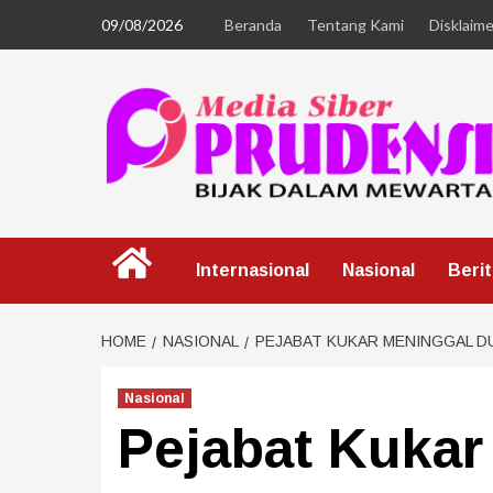
09/08/2026
Beranda
Tentang Kami
Disklaime
Internasional
Nasional
Beri
HOME
NASIONAL
PEJABAT KUKAR MENINGGAL D
Nasional
Pejabat Kukar