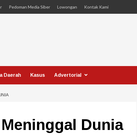
r
Pedoman Media Siber
Lowongan
Kontak Kami
ta Daerah
Kasus
Advertorial
UNIA
 Meninggal Dunia