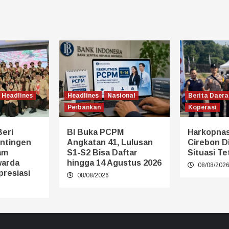
Headlines
Headlines
Nasional
Berita Daera
Perbankan
Koperasi
Beri
BI Buka PCPM
Harkopnas
ntingen
Angkatan 41, Lulusan
Cirebon Di
am
S1-S2 Bisa Daftar
Situasi Te
warda
hingga 14 Agustus 2026
08/08/202
presiasi
08/08/2026