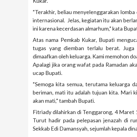
Kukar.
“Terakhir, beliau menyelenggarakan lomba 
internasional. Jelas, kegiatan itu akan ber
ini karena kecerdasan almarhum,” kata Bupat
Atas nama Pemkab Kukar, Bupati menguc
tugas yang diemban terlalu berat. Jug
dimaafkan oleh keluarga. Kami memohon doa
Apalagi jika orang wafat pada Ramadan aka
ucap Bupati.
“Semoga kita semua, terutama keluarga da
beriman, mati itu adalah tujuan kita. Mari 
akan mati,” tambah Bupati.
Fitriady dilahirkan di Tenggarong, 4 Maret 
Turut hadir pada pelepasan jenazah di ru
Sekkab Edi Damansyah, sejumlah kepala dinas