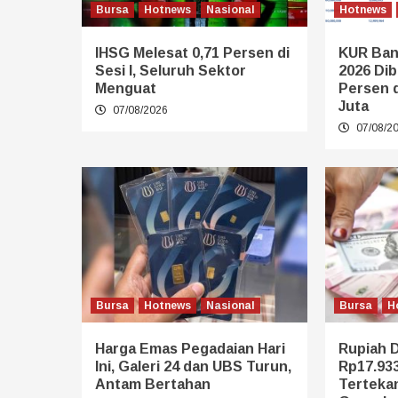
Bursa
Hotnews
Nasional
Hotnews
IHSG Melesat 0,71 Persen di
KUR Ban
Sesi I, Seluruh Sektor
2026 Dib
Menguat
Persen 
Juta
07/08/2026
07/08/2
Bursa
Hotnews
Nasional
Bursa
H
Harga Emas Pegadaian Hari
Rupiah 
Ini, Galeri 24 dan UBS Turun,
Rp17.933
Antam Bertahan
Terteka