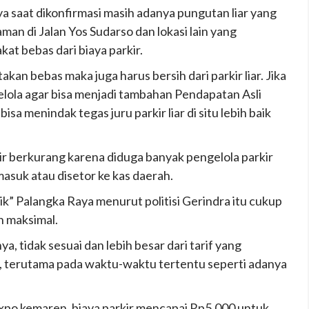
ya saat dikonfirmasi masih adanya pungutan liar yang
aman di Jalan Yos Sudarso dan lokasi lain yang
at bebas dari biaya parkir.
kan bebas maka juga harus bersih dari parkir liar. Jika
kelola agar bisa menjadi tambahan Pendapatan Asli
isa menindak tegas juru parkir liar di situ lebih baik
kir berkurang karena diduga banyak pengelola parkir
masuk atau disetor ke kas daerah.
ik” Palangka Raya menurut politisi Gerindra itu cukup
n maksimal.
a, tidak sesuai dan lebih besar dari tarif yang
, terutama pada waktu-waktu tertentu seperti adanya
Expo kemaren, biaya parkir mencapai Rp5.000 untuk