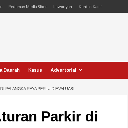
r
Pedoman Media Siber
Lowongan
Kontak Kami
ta Daerah
Kasus
Advertorial
DI PALANGKA RAYA PERLU DIEVALUASI
turan Parkir di