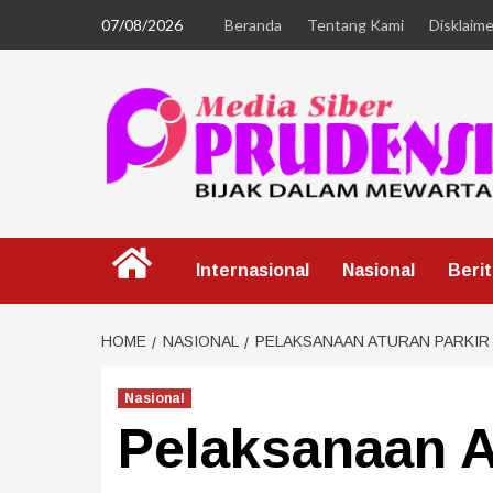
07/08/2026
Beranda
Tentang Kami
Disklaime
Internasional
Nasional
Beri
HOME
NASIONAL
PELAKSANAAN ATURAN PARKIR 
Nasional
Pelaksanaan A