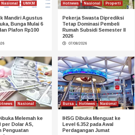
Nasional
UMKM
Hotnews
Nasional
Properti
k Mandiri Agustus
Pekerja Swasta Diprediksi
uka, Bunga Mulai 6
Tetap Dominasi Pembeli
dan Plafon Rp100
Rumah Subsidi Semester II
2026
026
07/08/2026
otnews
Nasional
Bursa
Hotnews
Nasional
Dibuka Melemah ke
IHSG Dibuka Menguat ke
 per Dolar AS,
Level 6.352 pada Awal
n Penguatan
Perdagangan Jumat