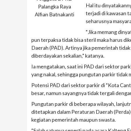
Hal itu dinyatakann
Palangka Raya
terjadi di kawasan t
Alfian Batnakanti
seharusnya masyarak
“Jika memang dinyata
pun terpaksa tidak bisa steril maka harus di
Daerah (PAD). Artinya jika pemerintah tidak b
diberdayakan sekalian,” katanya.
Ia mengatakan, saat ini PAD dari sektor par
yang nakal, sehingga pungutan parkir tidak 
Potensi PAD dari sektor parkir di “Kota Cant
besar, namun sayangnya tidak tergali denga
Pungutan parkir di beberapa wilayah, lanjutny
ditetapkan dalam Peraturan Daerah (Perda)
kegiatan pemerintah maupun swasta.
“Salah satunya seperti pada acara Kalteng 