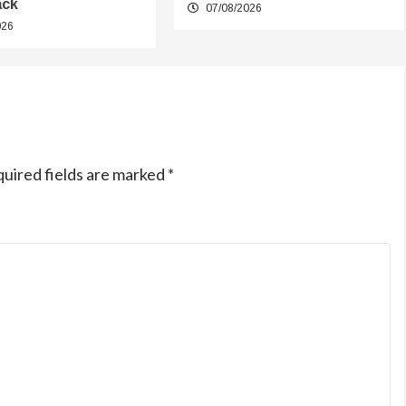
ack
07/08/2026
026
uired fields are marked
*