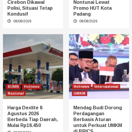
Cirebon Dikawal
Nontunai Lewat
Polisi, Situasi Tetap
Promo HUT Kota
Kondusif
Padang
08/08/2026
08/08/2026
BUMN
Hotnews
Hotnews
Internasional
Nasional
UMKM
Harga Dexlite 8
Mendag Budi Dorong
Agustus 2026
Perdagangan
Berbeda Tiap Daerah,
Berbasis Aturan
Mulai Rp18.450
untuk Perkuat UMKM
di BRICS