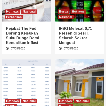
Hotnews
Nasional
Bursa
Hotnews
Perbankan
Nasional
Pejabat The Fed
IHSG Melesat 0,71
Dorong Kenaikan
Persen di Sesi I,
Suku Bunga Demi
Seluruh Sektor
Kendalikan Inflasi
Menguat
07/08/2026
07/08/2026
Hotnews
Nasional
Hotnews
Nasional