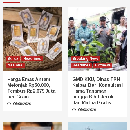
Bursa
Headlines
Breaking News
Nasional
Headlines
Hotnews
Harga Emas Antam
GMD KKU, Dinas TPH
Melonjak Rp50.000,
Kalbar Beri Konsultasi
Tembus Rp2,679 Juta
Hama Tanaman
per Gram
hingga Bibit Jeruk
dan Matoa Gratis
06/08/2026
06/08/2026