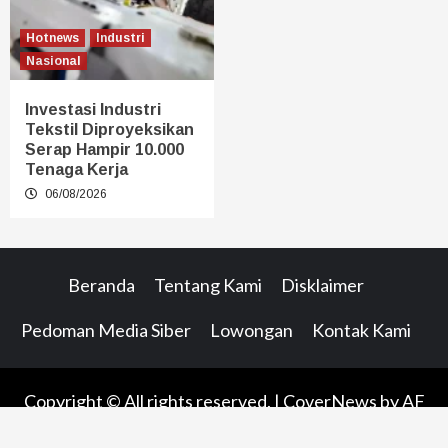
Hotnews
Industri
Nasional
Investasi Industri
Tekstil Diproyeksikan
Serap Hampir 10.000
Tenaga Kerja
06/08/2026
Beranda
Tentang Kami
Disklaimer
Pedoman Media Siber
Lowongan
Kontak Kami
Copyright © All rights reserved.
|
CoverNews
by AF
themes.