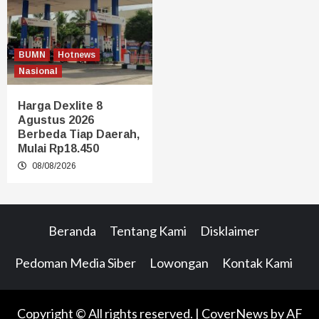
BUMN
Hotnews
Nasional
Harga Dexlite 8
Agustus 2026
Berbeda Tiap Daerah,
Mulai Rp18.450
08/08/2026
Beranda
Tentang Kami
Disklaimer
Pedoman Media Siber
Lowongan
Kontak Kami
Copyright © All rights reserved.
|
CoverNews
by AF