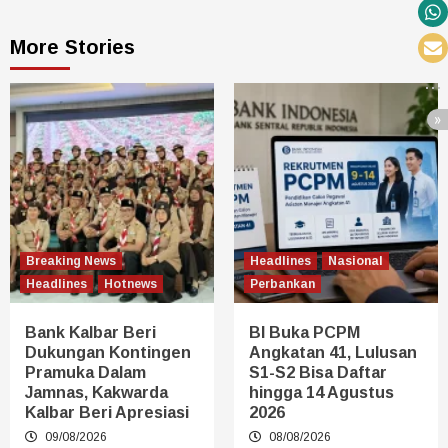
More Stories
Breaking News
Headlines
Nasional
Headlines
Hotnews
Perbankan
Bank Kalbar Beri
BI Buka PCPM
Dukungan Kontingen
Angkatan 41, Lulusan
Pramuka Dalam
S1-S2 Bisa Daftar
Jamnas, Kakwarda
hingga 14 Agustus
Kalbar Beri Apresiasi
2026
09/08/2026
08/08/2026