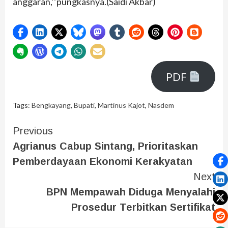
anggaran,’’pungkasnya.(Saidi Akbar)
PDF
Tags:
Bengkayang
,
Bupati
,
Martinus Kajot
,
Nasdem
Previous
Agrianus Cabup Sintang, Prioritaskan
Pemberdayaan Ekonomi Kerakyatan
Next
BPN Mempawah Diduga Menyalahi
Prosedur Terbitkan Sertifikat