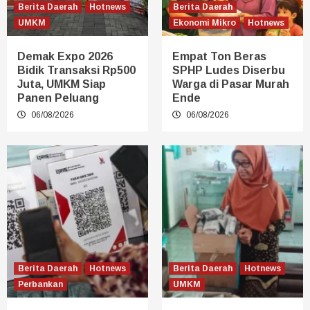
Berita Daerah
Hotnews
Berita Daerah
UMKM
Ekonomi Mikro
Hotnews
Demak Expo 2026
Empat Ton Beras
Bidik Transaksi Rp500
SPHP Ludes Diserbu
Juta, UMKM Siap
Warga di Pasar Murah
Panen Peluang
Ende
06/08/2026
06/08/2026
Berita Daerah
Hotnews
Berita Daerah
Hotnews
Perbankan
UMKM