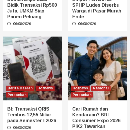
Bidik Transaksi Rp500
SPHP Ludes Diserbu
Juta, UMKM Siap
Warga di Pasar Murah
Panen Peluang
Ende
06/08/2026
06/08/2026
Berita Daerah
Hotnews
Hotnews
Nasional
Perbankan
Perbankan
BI: Transaksi QRIS
Cari Rumah dan
Tembus 12,55 Miliar
Kendaraan? BRI
pada Semester I 2026
Consumer Expo 2026
PIK2 Tawarkan
06/08/2026