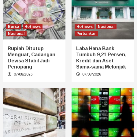
Bursa
Hotnews
Hotnews
Nasional
Nasional
Perbankan
Rupiah Ditutup
Laba Hana Bank
Menguat, Cadangan
Tumbuh 9,21 Persen,
Devisa Stabil Jadi
Kredit dan Aset
Penopang
Sama-sama Melonjak
07/08/2026
07/08/2026