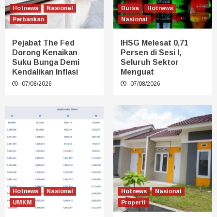
Hotnews
Nasional
Bursa
Hotnews
Perbankan
Nasional
Pejabat The Fed
IHSG Melesat 0,71
Dorong Kenaikan
Persen di Sesi I,
Suku Bunga Demi
Seluruh Sektor
Kendalikan Inflasi
Menguat
07/08/2026
07/08/2026
Hotnews
Nasional
Hotnews
Nasional
UMKM
Properti