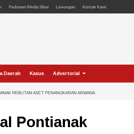
r
Pedoman Media Siber
Lowongan
Kontak Kami
ta Daerah
Kasus
Advertorial
IANAK REBUTAN ASET PENANGKARAN ARWANA
al Pontianak