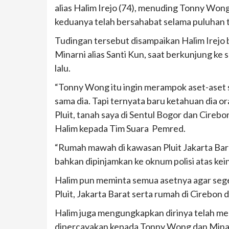
alias Halim Irejo (74), menuding Tonny Won
keduanya telah bersahabat selama puluhan 
Tudingan tersebut disampaikan Halim Irejo 
Minarni alias Santi Kun, saat berkunjung ke
lalu.
“Tonny Wong itu ingin merampok aset-aset s
sama dia. Tapi ternyata baru ketahuan dia o
Pluit, tanah saya di Sentul Bogor dan Cirebon
Halim kepada Tim Suara Pemred.
“Rumah mawah di kawasan Pluit Jakarta Bara
bahkan dipinjamkan ke oknum polisi atas ke
Halim pun meminta semua asetnya agar sege
Pluit, Jakarta Barat serta rumah di Cirebon 
Halim juga mengungkapkan dirinya telah m
dipercayakan kepada Tonny Wong dan Minarni 