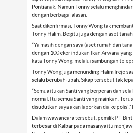
Pontianak. Namun Tonny selalu menghindar
dengan berbagai alasan.
Saat dikonfirmasi, Tonny Wong tak membanta
Tonny Halim. Begitu juga dengan aset tanah
“Ya masih dengan saya (aset rumah dan tanah
dengan 100 ekor indukan Ikan Arwana yang be
kata Tonny Wong, melalui sambungan telep
Tonny Wong juga menunding Halim Irejo saat 
selalu berubah-ubah. Sikap tersebut tak lep
“Semua itukan Santi yang berperan dan selal
normal. Itu semua Santi yang mainkan. Terus t
disudutkan saya akan laporkan dia ke polisi
Dalam wawancara tersebut, pemilik PT Bint
terbesar di Kalbar pada masanya itu menja