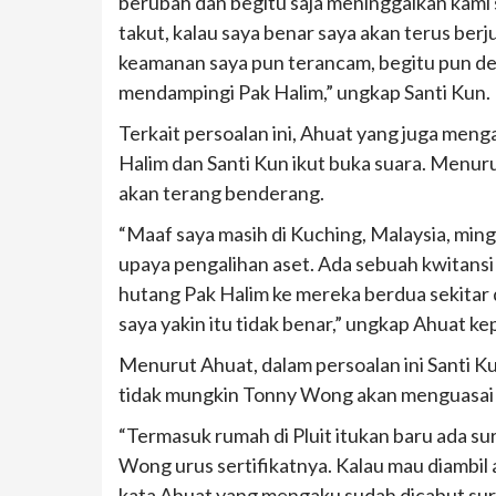
berubah dan begitu saja meninggalkan kami s
takut, kalau saya benar saya akan terus be
keamanan saya pun terancam, begitu pun de
mendampingi Pak Halim,” ungkap Santi Kun.
Terkait persoalan ini, Ahuat yang juga men
Halim dan Santi Kun ikut buka suara. Menur
akan terang benderang.
“Maaf saya masih di Kuching, Malaysia, ming
upaya pengalihan aset. Ada sebuah kwitans
hutang Pak Halim ke mereka berdua sekitar du
saya yakin itu tidak benar,” ungkap Ahuat k
Menurut Ahuat, dalam persoalan ini Santi
tidak mungkin Tonny Wong akan menguasai ase
“Termasuk rumah di Pluit itukan baru ada sur
Wong urus sertifikatnya. Kalau mau diambil a
kata Ahuat yang mengaku sudah dicabut sura