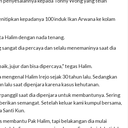
an penyesalannya kepada Tonny Wong yang telah
nitipkan kepadanya 100 induk Ikan Arwana ke kolam
kata Halim dengan nada tenang.
g sangat dia percaya dan selalu menemaninya saat dia
baik, jujur dan bisa dipercaya,” tegas Halim.
 mengenal Halim Irejo sejak 30 tahun lalu. Sedangkan
n lalu saat dipenjara karena kasus kehutanan.
rpanggil saat dia dipenjara untuk membantunya. Sering
erikan semangat. Setelah keluar kami kumpul bersama,
a Santi Kun.
 membantu Pak Halim, tapi belakangan dia mulai