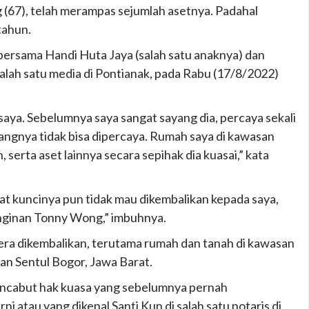
g (67), telah merampas sejumlah asetnya. Padahal
tahun.
bersama Handi Huta Jaya (salah satu anaknya) dan
 salah satu media di Pontianak, pada Rabu (17/8/2022)
aya. Sebelumnya saya sangat sayang dia, percaya sekali
rangnya tidak bisa dipercaya. Rumah saya di kawasan
, serta aset lainnya secara sepihak dia kuasai,” kata
t kuncinya pun tidak mau dikembalikan kepada saya,
inginan Tonny Wong,” imbuhnya.
ra dikembalikan, terutama rumah dan tanah di kawasan
dan Sentul Bogor, Jawa Barat.
encabut hak kuasa yang sebelumnya pernah
atau yang dikenal Santi Kun di salah satu notaris di