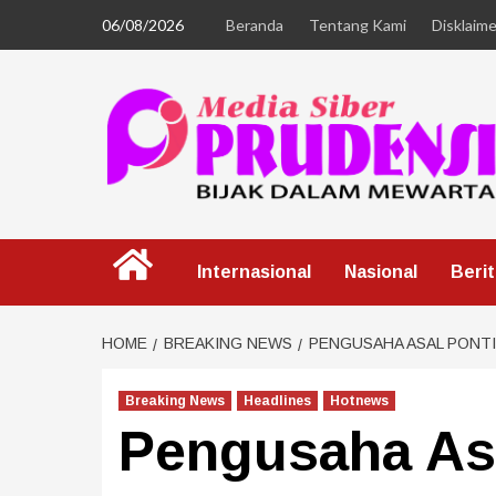
06/08/2026
Beranda
Tentang Kami
Disklaime
Internasional
Nasional
Beri
HOME
BREAKING NEWS
PENGUSAHA ASAL PONT
Breaking News
Headlines
Hotnews
Pengusaha As