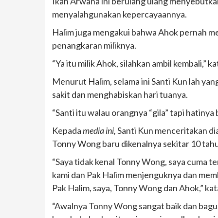
Ikan Arwana ini berulang ulang menyebutk
menyalahgunakan kepercayaannya.
Halim juga mengakui bahwa Ahok pernah me
penangkaran miliknya.
“Ya itu milik Ahok, silahkan ambil kembali,” 
Menurut Halim, selama ini Santi Kun lah yan
sakit dan menghabiskan hari tuanya.
“Santi itu walau orangnya “gila” tapi hatinya 
Kepada
media ini,
Santi Kun menceritakan dia
Tonny Wong baru dikenalnya sekitar 10 tahu
“Saya tidak kenal Tonny Wong, saya cuma te
kami dan Pak Halim menjenguknya dan memb
Pak Halim, saya, Tonny Wong dan Ahok,” kat
“Awalnya Tonny Wong sangat baik dan bagus