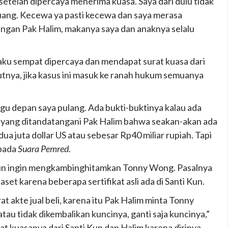
etelah dipercaya menerima kuasa. Saya dari dulu tidak
rjuang. Kecewa ya pasti kecewa dan saya merasa
ngan Pak Halim, makanya saya dan anaknya selalu
gaku sempat dipercaya dan mendapat surat kuasa dari
utnya, jika kasus ini masuk ke ranah hukum semuanya
gu depan saya pulang. Ada bukti-buktinya kalau ada
i yang ditandatangani Pak Halim bahwa seakan-akan ada
a juta dollar US atau sebesar Rp40 miliar rupiah. Tapi
epada
Suara Pemred
.
 Kun ingin mengkambinghitamkan Tonny Wong. Pasalnya
t karena beberapa sertifikat asli ada di Santi Kun.
at akte jual beli, karena itu Pak Halim minta Tonny
tau tidak dikembalikan kuncinya, ganti saja kuncinya,”
t kuasanya dari Santi Kun dan Halim karena dirinya