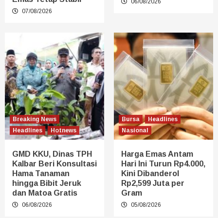
06/08/2026
07/08/2026
Breaking News
Bursa
Headlines
Headlines
Hotnews
Nasional
GMD KKU, Dinas TPH
Harga Emas Antam
Kalbar Beri Konsultasi
Hari Ini Turun Rp4.000,
Hama Tanaman
Kini Dibanderol
hingga Bibit Jeruk
Rp2,599 Juta per
dan Matoa Gratis
Gram
06/08/2026
05/08/2026