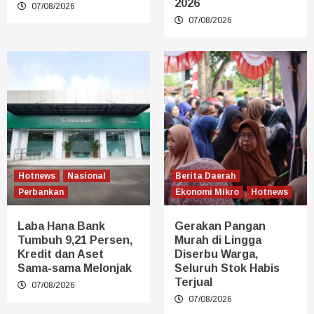
2026
07/08/2026
07/08/2026
Hotnews
Nasional
Berita Daerah
Perbankan
Ekonomi Mikro
Hotnews
Laba Hana Bank
Gerakan Pangan
Tumbuh 9,21 Persen,
Murah di Lingga
Kredit dan Aset
Diserbu Warga,
Sama-sama Melonjak
Seluruh Stok Habis
Terjual
07/08/2026
07/08/2026