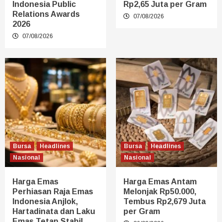
Indonesia Public
Rp2,65 Juta per Gram
Relations Awards
07/08/2026
2026
07/08/2026
Bursa
Headlines
Bursa
Headlines
Nasional
Nasional
Harga Emas
Harga Emas Antam
Perhiasan Raja Emas
Melonjak Rp50.000,
Indonesia Anjlok,
Tembus Rp2,679 Juta
Hartadinata dan Laku
per Gram
Emas Tetap Stabil