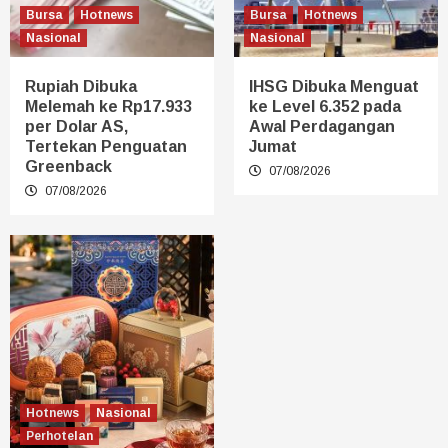
Bursa
Hotnews
Bursa
Hotnews
Nasional
Nasional
Rupiah Dibuka
IHSG Dibuka Menguat
Melemah ke Rp17.933
ke Level 6.352 pada
per Dolar AS,
Awal Perdagangan
Tertekan Penguatan
Jumat
Greenback
07/08/2026
07/08/2026
Hotnews
Nasional
Perhotelan