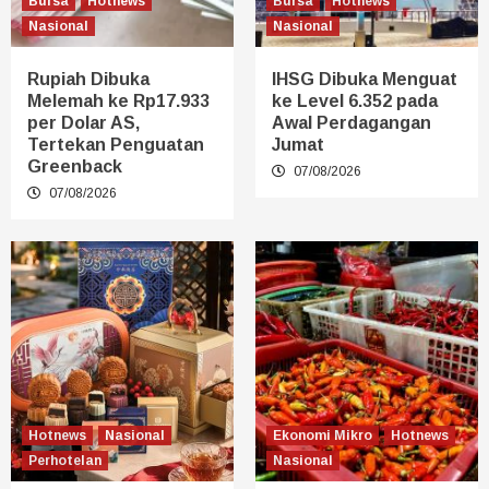
Bursa
Hotnews
Bursa
Hotnews
Nasional
Nasional
Rupiah Dibuka
IHSG Dibuka Menguat
Melemah ke Rp17.933
ke Level 6.352 pada
per Dolar AS,
Awal Perdagangan
Tertekan Penguatan
Jumat
Greenback
07/08/2026
07/08/2026
Hotnews
Nasional
Ekonomi Mikro
Hotnews
Perhotelan
Nasional