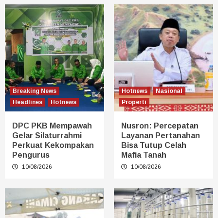
Breaking News
Hotnews
Nasional
Headlines
Hotnews
Properti
DPC PKB Mempawah
Nusron: Percepatan
Gelar Silaturrahmi
Layanan Pertanahan
Perkuat Kekompakan
Bisa Tutup Celah
Pengurus
Mafia Tanah
10/08/2026
10/08/2026