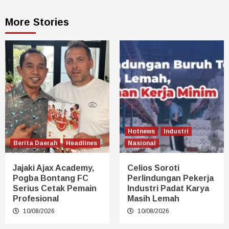
More Stories
Hotnews
Industri
Berita Daerah
Headlines
Nasional
Jajaki Ajax Academy,
Celios Soroti
Pogba Bontang FC
Perlindungan Pekerja
Serius Cetak Pemain
Industri Padat Karya
Profesional
Masih Lemah
10/08/2026
10/08/2026