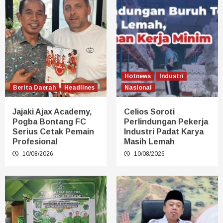
Hotnews
Industri
Berita Daerah
Headlines
Nasional
Jajaki Ajax Academy,
Celios Soroti
Pogba Bontang FC
Perlindungan Pekerja
Serius Cetak Pemain
Industri Padat Karya
Profesional
Masih Lemah
10/08/2026
10/08/2026