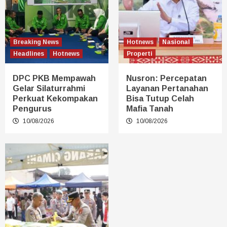
Breaking News
Hotnews
Nasional
Headlines
Hotnews
Properti
DPC PKB Mempawah
Nusron: Percepatan
Gelar Silaturrahmi
Layanan Pertanahan
Perkuat Kekompakan
Bisa Tutup Celah
Pengurus
Mafia Tanah
10/08/2026
10/08/2026