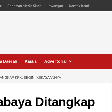
r
Pedoman Media Siber
Lowongan
Kontak Kami
ta Daerah
Kasus
Advertorial
TANGKAP KPK, SEGINI KEKAYAANNYA
abaya Ditangkap