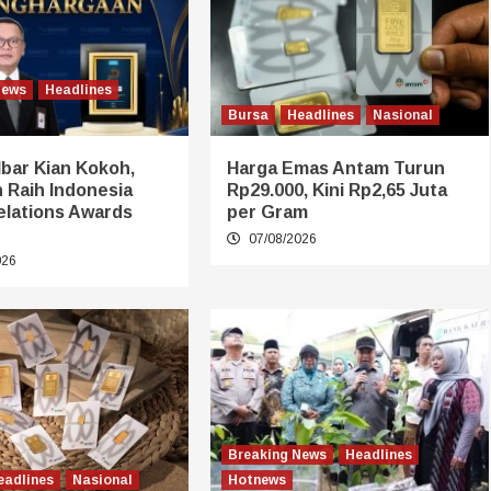
News
Headlines
Bursa
Headlines
Nasional
bar Kian Kokoh,
Harga Emas Antam Turun
 Raih Indonesia
Rp29.000, Kini Rp2,65 Juta
elations Awards
per Gram
07/08/2026
026
Breaking News
Headlines
eadlines
Nasional
Hotnews