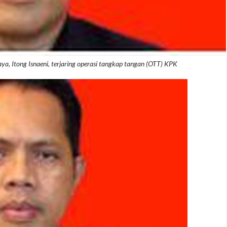
ya, Itong Isnaeni, terjaring operasi tangkap tangan (OTT) KPK