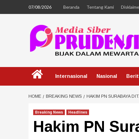
07/08/2026
Beranda
Tentang Kami
Disklaime
Internasional
Nasional
Beri
HOME
BREAKING NEWS
HAKIM PN SURABAYA DI
Breaking News
Headlines
Hakim PN Sur