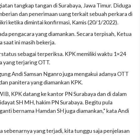
iatan tangkap tangan di Surabaya, Jawa Timur. Diduga
mberian dan penerimaan uang terkait sebuah perkara di
ikri ketika dimintai konfirmasi, Kamis (20/1/2022).
 ada pengacara yang diamankan. Secara terpisah, Ketua
saat ini masih bekerja.
rstatus sebagai terperiksa. KPK memiliki waktu 1×24
 yang terjaring OTT.
gung Andi Samsan Nganro juga mengakui adanya OTT
 dan panitera yang diamankan KPK.
 WIB, KPK datang ke kantor PN Surabaya dan di dalam
 Hidayat SH MH, hakim PN Surabaya. Begitu pula
gganti bernama Hamdan SH juga diamankan,” kata Andi
 sebenarnya yang terjadi, kita tunggu saja penjelasan