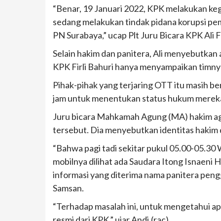
“Benar, 19 Januari 2022, KPK melakukan keg
sedang melakukan tindak pidana korupsi pe
PN Surabaya,” ucap Plt Juru Bicara KPK Ali F
Selain hakim dan panitera, Ali menyebutkan
KPK Firli Bahuri hanya menyampaikan timnya 
Pihak-pihak yang terjaring OTT itu masih be
jam untuk menentukan status hukum mereka
Juru bicara Mahkamah Agung (MA) hakim a
tersebut. Dia menyebutkan identitas hakim
“Bahwa pagi tadi sekitar pukul 05.00-05.30
mobilnya dilihat ada Saudara Itong Isnaeni
informasi yang diterima nama panitera pen
Samsan.
“Terhadap masalah ini, untuk mengetahui apa
resmi dari KPK,” ujar Andi.(rac)