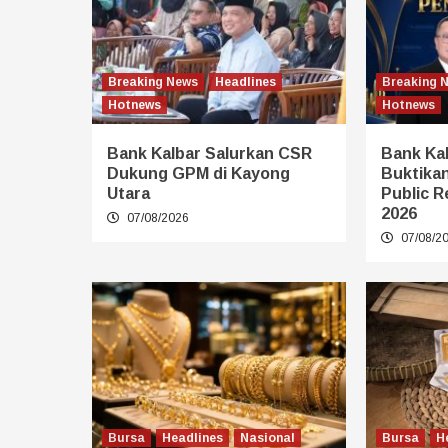
Breaking News
Headlines
Breaking 
Hotnews
Hotnews
Bank Kalbar Salurkan CSR
Bank Kal
Dukung GPM di Kayong
Buktikan
Utara
Public R
2026
07/08/2026
07/08/2
Bursa
Headlines
Nasional
Bursa
H