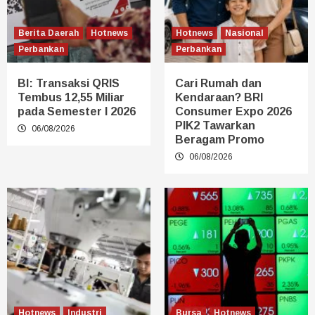
Berita Daerah
Hotnews
Hotnews
Nasional
Perbankan
Perbankan
BI: Transaksi QRIS
Cari Rumah dan
Tembus 12,55 Miliar
Kendaraan? BRI
pada Semester I 2026
Consumer Expo 2026
PIK2 Tawarkan
06/08/2026
Beragam Promo
06/08/2026
Hotnews
Industri
Bursa
Hotnews