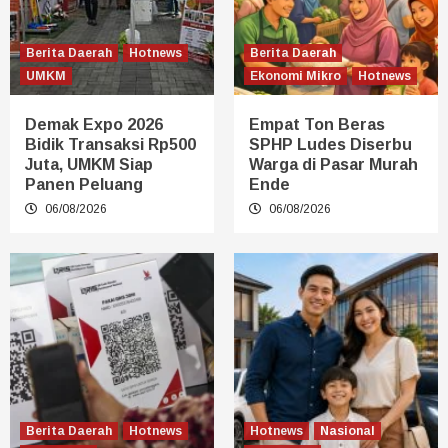
Berita Daerah
Hotnews
Berita Daerah
UMKM
Ekonomi Mikro
Hotnews
Demak Expo 2026
Empat Ton Beras
Bidik Transaksi Rp500
SPHP Ludes Diserbu
Juta, UMKM Siap
Warga di Pasar Murah
Panen Peluang
Ende
06/08/2026
06/08/2026
Berita Daerah
Hotnews
Hotnews
Nasional