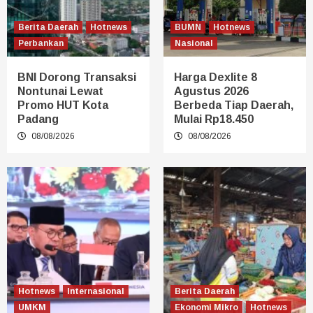
Berita Daerah
Hotnews
BUMN
Hotnews
Perbankan
Nasional
BNI Dorong Transaksi
Harga Dexlite 8
Nontunai Lewat
Agustus 2026
Promo HUT Kota
Berbeda Tiap Daerah,
Padang
Mulai Rp18.450
08/08/2026
08/08/2026
Hotnews
Internasional
Berita Daerah
UMKM
Ekonomi Mikro
Hotnews