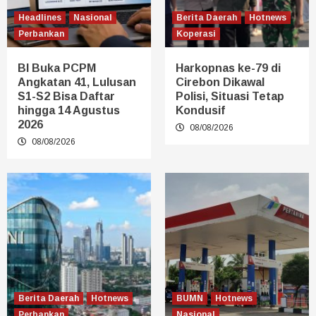
Headlines
Nasional
Berita Daerah
Hotnews
Perbankan
Koperasi
BI Buka PCPM
Harkopnas ke-79 di
Angkatan 41, Lulusan
Cirebon Dikawal
S1-S2 Bisa Daftar
Polisi, Situasi Tetap
hingga 14 Agustus
Kondusif
2026
08/08/2026
08/08/2026
Berita Daerah
Hotnews
BUMN
Hotnews
Perbankan
Nasional