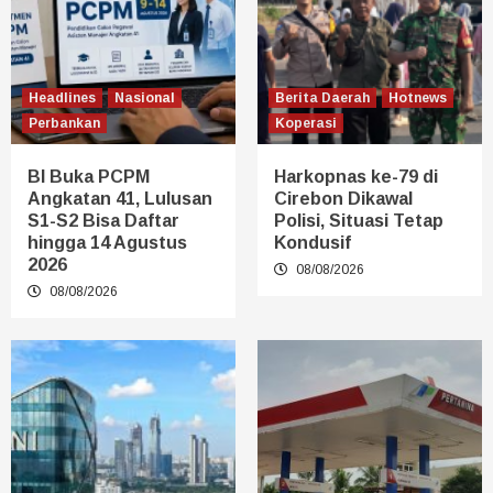
Headlines
Nasional
Berita Daerah
Hotnews
Perbankan
Koperasi
BI Buka PCPM
Harkopnas ke-79 di
Angkatan 41, Lulusan
Cirebon Dikawal
S1-S2 Bisa Daftar
Polisi, Situasi Tetap
hingga 14 Agustus
Kondusif
2026
08/08/2026
08/08/2026