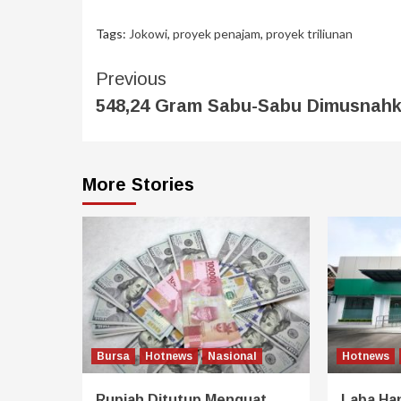
Tags:
Jokowi
,
proyek penajam
,
proyek triliunan
Previous
548,24 Gram Sabu-Sabu Dimusnah
More Stories
Bursa
Hotnews
Nasional
Hotnews
Rupiah Ditutup Menguat,
Laba Ha