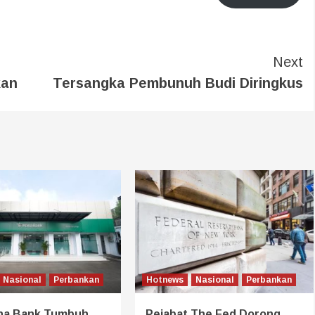
Next
kan
Tersangka Pembunuh Budi Diringkus
Nasional
Perbankan
Hotnews
Nasional
Perbankan
na Bank Tumbuh
Pejabat The Fed Dorong