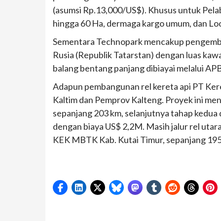
(asumsi Rp.13,000/US$). Khusus untuk Pela
hingga 60 Ha, dermaga kargo umum, dan Loo
Sementara Technopark mencakup pengemban
Rusia (Republik Tatarstan) dengan luas ka
balang bentang panjang dibiayai melalui A
Adapun pembangunan rel kereta api PT Kere
Kaltim dan Pemprov Kalteng. Proyek ini meng
sepanjang 203 km, selanjutnya tahap kedua 
dengan biaya US$ 2,2M. Masih jalur rel utar
KEK MBTK Kab. Kutai Timur, sepanjang 195 