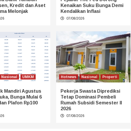
sen, Kredit dan Aset
Kenaikan Suku Bunga Demi
ma Melonjak
Kendalikan Inflasi
026
07/08/2026
Nasional
UMKM
Hotnews
Nasional
Properti
k Mandiri Agustus
Pekerja Swasta Diprediksi
uka, Bunga Mulai 6
Tetap Dominasi Pembeli
dan Plafon Rp100
Rumah Subsidi Semester II
2026
026
07/08/2026