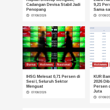
Cadangan Devisa Stabil Jadi
9,21 Per
Penopang
Sama-sa
07/08/2026
07/08/2
Bursa
Hotnews
Nasional
Hotnews
IHSG Melesat 0,71 Persen di
KUR Ban
Sesi I, Seluruh Sektor
2026 Dib
Menguat
Persen 
Juta
07/08/2026
07/08/2