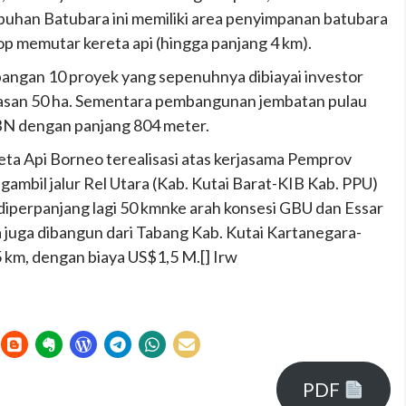
buhan Batubara ini memiliki area penyimpanan batubara
p memutar kereta api (hingga panjang 4 km).
gan 10 proyek yang sepenuhnya dibiayai investor
wasan 50 ha. Sementara pembangunan jembatan pulau
PBN dengan panjang 804 meter.
ta Api Borneo terealisasi atas kerjasama Pemprov
ambil jalur Rel Utara (Kab. Kutai Barat-KIB Kab. PPU)
diperpanjang lagi 50 kmnke arah konsesi GBU dan Essar
a juga dibangun dari Tabang Kab. Kutai Kartanegara-
km, dengan biaya US$1,5 M.[] Irw
PDF