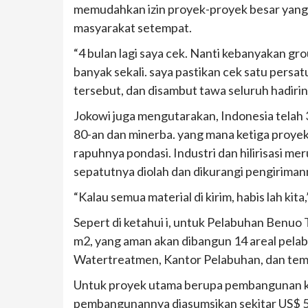
memudahkan izin proyek-proyek besar yang
masyarakat setempat.
“4 bulan lagi saya cek. Nanti kebanyakan gr
banyak sekali. saya pastikan cek satu pers
tersebut, dan disambut tawa seluruh hadirin
Jokowi juga mengutarakan, Indonesia telah 3 k
80-an dan minerba. yang mana ketiga proyek 
rapuhnya pondasi. Industri dan hilirisasi me
sepatutnya diolah dan dikurangi pengiriman
“Kalau semua material di kirim, habis lah kit
Sepert di ketahui i, untuk Pelabuhan Benuo 
m2, yang aman akan dibangun 14 areal pela
Watertreatmen, Kantor Pelabuhan, dan tem
Untuk proyek utama berupa pembangunan ke
pembangunannya diasumsikan sekitar US$ 5,5