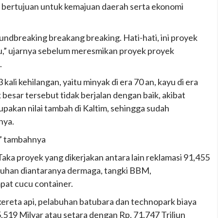
 bertujuan untuk kemajuan daerah serta ekonomi
oundbreaking breakang breaking. Hati-hati, ini proyek
atu,” ujarnya sebelum meresmikan proyek proyek
.
ali kehilangan, yaitu minyak di era 70 an, kayu di era
besar tersebut tidak berjalan dengan baik, akibat
rupakan nilai tambah di Kaltim, sehingga sudah
nya.
a,” tambahnya
Taka proyek yang dikerjakan antara lain reklamasi 91,455
buhan diantaranya dermaga, tangki BBM,
pat cucu container.
reta api, pelabuhan batubara dan technopark biaya
19 Milyar atau setara dengan Rp. 71,747 Triliun