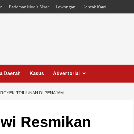
r
Pedoman Media Siber
Lowongan
Kontak Kami
ta Daerah
Kasus
Advertorial
ROYEK TRILIUNAN DI PENAJAM
owi Resmikan