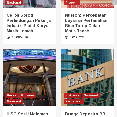
Nasional
Properti
Celios Soroti
Nusron: Percepatan
Perlindungan Pekerja
Layanan Pertanahan
Industri Padat Karya
Bisa Tutup Celah
Masih Lemah
Mafia Tanah
10/08/2026
10/08/2026
Bursa
Hotnews
Hotnews
Nasional
Nasional
Perbankan
IHSG Sesi I Melemah
Bunga Deposito BRI,