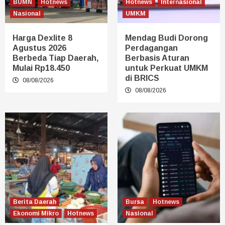
BUMN
Hotnews
Hotnews
Internasional
Nasional
UMKM
Harga Dexlite 8
Mendag Budi Dorong
Agustus 2026
Perdagangan
Berbeda Tiap Daerah,
Berbasis Aturan
Mulai Rp18.450
untuk Perkuat UMKM
di BRICS
08/08/2026
08/08/2026
Berita Daerah
Bursa
Hotnews
Ekonomi Mikro
Hotnews
Nasional