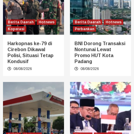
Berita Daerah
Hotnews
Berita Daerah
Hotnews
Koperasi
Perbankan
Harkopnas ke-79 di
BNI Dorong Transaksi
Cirebon Dikawal
Nontunai Lewat
Polisi, Situasi Tetap
Promo HUT Kota
Kondusif
Padang
08/08/2026
08/08/2026