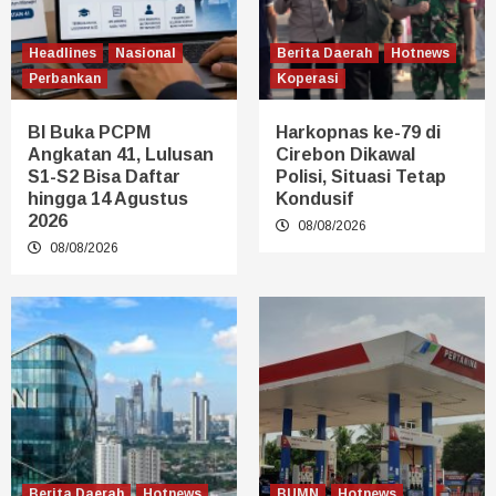
Headlines
Nasional
Berita Daerah
Hotnews
Perbankan
Koperasi
BI Buka PCPM
Harkopnas ke-79 di
Angkatan 41, Lulusan
Cirebon Dikawal
S1-S2 Bisa Daftar
Polisi, Situasi Tetap
hingga 14 Agustus
Kondusif
2026
08/08/2026
08/08/2026
Berita Daerah
Hotnews
BUMN
Hotnews