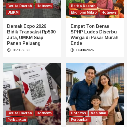
Berita Daerah
Hotnews
Berita Daerah
UMKM
Ekonomi Mikro
Hotnews
Demak Expo 2026
Empat Ton Beras
Bidik Transaksi Rp500
SPHP Ludes Diserbu
Juta, UMKM Siap
Warga di Pasar Murah
Panen Peluang
Ende
06/08/2026
06/08/2026
Berita Daerah
Hotnews
Hotnews
Nasional
Perbankan
Perbankan