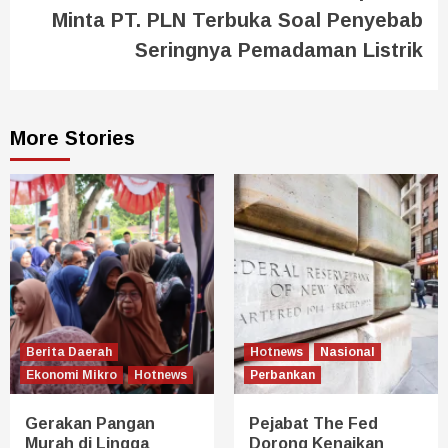
Minta PT. PLN Terbuka Soal Penyebab
Seringnya Pemadaman Listrik
More Stories
Berita Daerah
Hotnews
Nasional
Ekonomi Mikro
Hotnews
Perbankan
Gerakan Pangan
Pejabat The Fed
Murah di Lingga
Dorong Kenaikan