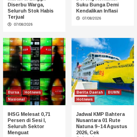
Diserbu Warga,
Suku Bunga Demi
Seluruh Stok Habis
Kendalikan Inflasi
Terjual
07/08/2026
07/08/2026
Bursa
Hotnews
Berita Daerah
BUMN
Nasional
Hotnews
IHSG Melesat 0,71
Jadwal KMP Bahtera
Persen di Sesi I,
Nusantara 01 Rute
Seluruh Sektor
Natuna 9–14 Agustus
Menguat
2026, Cek