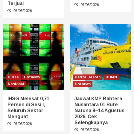
Terjual
07/08/2026
07/08/2026
Bursa
Hotnews
Berita Daerah
BUMN
Nasional
Hotnews
IHSG Melesat 0,71
Jadwal KMP Bahtera
Persen di Sesi I,
Nusantara 01 Rute
Seluruh Sektor
Natuna 9–14 Agustus
Menguat
2026, Cek
Selengkapnya
07/08/2026
07/08/2026