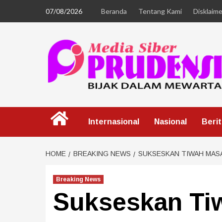
07/08/2026
Beranda
Tentang Kami
Disklaime
Internasional
Nasional
Beri
HOME
BREAKING NEWS
SUKSESKAN TIWAH MAS
Breaking News
Sukseskan Ti