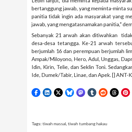
Lebih lanjut, dia meminta kepada masyara
bertanggung jawab, yang meminta-minta s
panitia tidak ingin ada masyarakat yang 
jawab, yang mengatasnamakan panitia,” dem
Sebanyak 21 arwah akan ditiwahkan tidak
desa-desa tetangga. Ke-21 arwah tersebut 
berjumlah 16 dan perempuan berjumlah lima.
Ampak/Miloyono, Hero, Adul, Unggas, Daprit
Idin, Kirin, Telie, dan Seklin Toni. Sedan
Ide, Dumek/Tabir, Linae, dan Apek. [] ANT
Tags:
tiwah massal
,
tiwah tumbang hakau