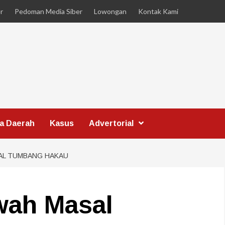
r
Pedoman Media Siber
Lowongan
Kontak Kami
ta Daerah
Kasus
Advertorial
AL TUMBANG HAKAU
wah Masal