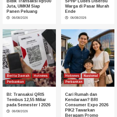
Bidik Transaksi Rp500
SPHP Ludes Diserbu
Juta, UMKM Siap
Warga di Pasar Murah
Panen Peluang
Ende
06/08/2026
06/08/2026
Berita Daerah
Hotnews
Hotnews
Nasional
Perbankan
Perbankan
BI: Transaksi QRIS
Cari Rumah dan
Tembus 12,55 Miliar
Kendaraan? BRI
pada Semester I 2026
Consumer Expo 2026
PIK2 Tawarkan
06/08/2026
Beragam Promo