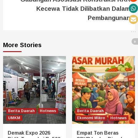
Kecewa Tidak Dilibatkan Dalam
Pembangunan
More Stories
Berita Daerah
Hotnews
Berita Daerah
UMKM
Ekonomi Mikro
Hotnews
Demak Expo 2026
Empat Ton Beras