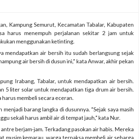
gan, Kampung Semurut, Kecamatan Tabalar, Kabupaten
ksa harus menempuh perjalanan sekitar 2 jam untuk
lakukan menggunakan ketinting.
a mendapatkan air bersih itu sudah berlangsung sejak
mpung air bersih di dusun ini,” kata Anwar, akhir pekan
ung Irabang, Tabalar, untuk mendapatkan air bersih.
n 5 liter solar untuk mendapatkan tiga drum air bersih.
a harus membeli secara eceran.
ih menjadi barang langka di dusunnya. “Sejak saya masih
nggu sekali harus ambil air di tempat jauh,” kata Nur.
s antre berjam-jam. Terkadang pasokan air habis. Mereka
at musim kemarau, warga terpaksa membeli air seharga