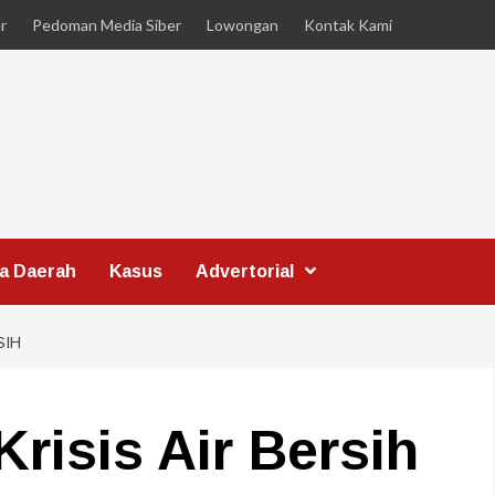
r
Pedoman Media Siber
Lowongan
Kontak Kami
ta Daerah
Kasus
Advertorial
SIH
Krisis Air Bersih