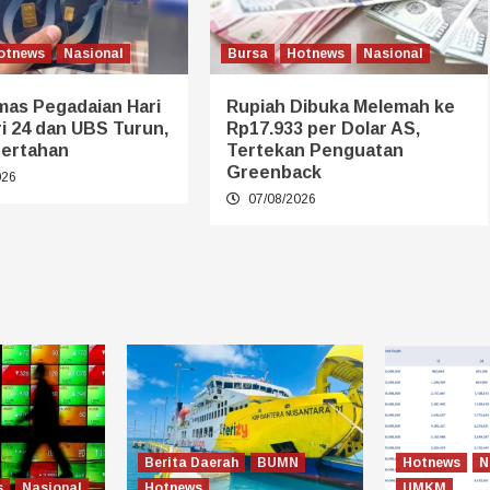
otnews
Nasional
Bursa
Hotnews
Nasional
mas Pegadaian Hari
Rupiah Dibuka Melemah ke
eri 24 dan UBS Turun,
Rp17.933 per Dolar AS,
ertahan
Tertekan Penguatan
Greenback
026
07/08/2026
Berita Daerah
BUMN
Hotnews
N
s
Nasional
Hotnews
UMKM