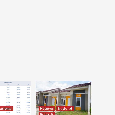
asional
Hotnews
Nasional
Properti