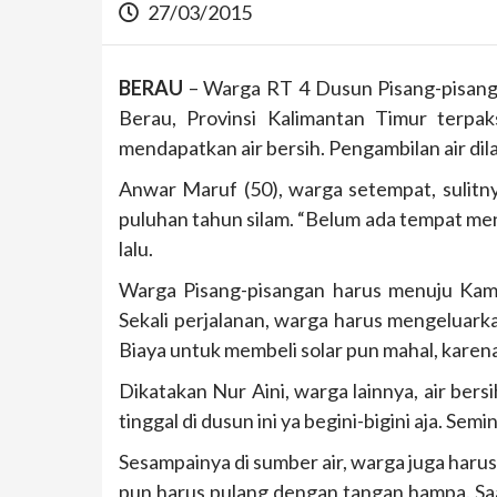
27/03/2015
BERAU
– Warga RT 4 Dusun Pisang-pisan
Berau, Provinsi Kalimantan Timur terpa
mendapatkan air bersih. Pengambilan air di
Anwar Maruf (50), warga setempat, sulitny
puluhan tahun silam. “Belum ada tempat mena
lalu.
Warga Pisang-pisangan harus menuju Kamp
Sekali perjalanan, warga harus mengeluarka
Biaya untuk membeli solar pun mahal, karen
Dikatakan Nur Aini, warga lainnya, air bers
tinggal di dusun ini ya begini-bigini aja. Semi
Sesampainya di sumber air, warga juga haru
pun harus pulang dengan tangan hampa. Sa