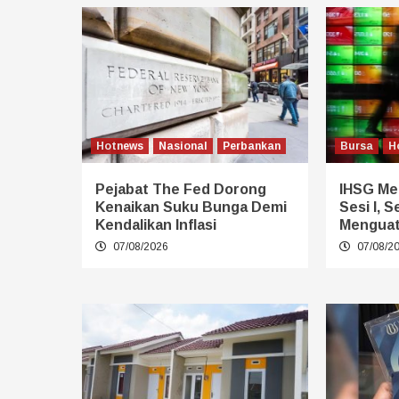
Hotnews
Nasional
Perbankan
Bursa
H
Pejabat The Fed Dorong
IHSG Mel
Kenaikan Suku Bunga Demi
Sesi I, 
Kendalikan Inflasi
Mengua
07/08/2026
07/08/2