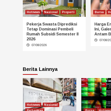
Hotnews
Nasional
Properti
Bursa
H
Pekerja Swasta Diprediksi
Harga E
Tetap Dominasi Pembeli
Ini, Gal
Rumah Subsidi Semester II
Antam B
2026
07/08/2
07/08/2026
Berita Lainnya
Hotnews
Nasional
Perbankan
Bursa
Hotnew