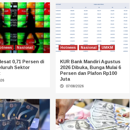
otnews
Nasional
Hotnews
Nasional
UMKM
esat 0,71 Persen di
KUR Bank Mandiri Agustus
Seluruh Sektor
2026 Dibuka, Bunga Mulai 6
t
Persen dan Plafon Rp100
Juta
026
07/08/2026