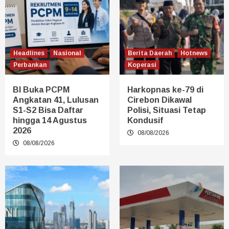
Headlines
Nasional
Berita Daerah
Hotnews
Perbankan
Koperasi
BI Buka PCPM
Harkopnas ke-79 di
Angkatan 41, Lulusan
Cirebon Dikawal
S1-S2 Bisa Daftar
Polisi, Situasi Tetap
hingga 14 Agustus
Kondusif
2026
08/08/2026
08/08/2026