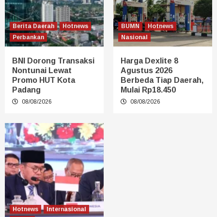
Berita Daerah
Hotnews
BUMN
Hotnews
Perbankan
Nasional
BNI Dorong Transaksi
Harga Dexlite 8
Nontunai Lewat
Agustus 2026
Promo HUT Kota
Berbeda Tiap Daerah,
Padang
Mulai Rp18.450
08/08/2026
08/08/2026
Hotnews
Internasional