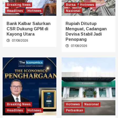
Breaking News
Bursa
Hotnews
Headlines
Hotnews
Nasional
Bank Kalbar Salurkan
Rupiah Ditutup
CSR Dukung GPM di
Menguat, Cadangan
Kayong Utara
Devisa Stabil Jadi
Penopang
07/08/2026
07/08/2026
Breaking News
Hotnews
Nasional
Headlines
Hotnews
Perbankan