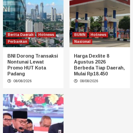
Berita Daerah
Hotnews
BUMN
Hotnews
Perbankan
Nasional
BNI Dorong Transaksi
Harga Dexlite 8
Nontunai Lewat
Agustus 2026
Promo HUT Kota
Berbeda Tiap Daerah,
Padang
Mulai Rp18.450
08/08/2026
08/08/2026