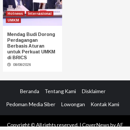
Hotnews
Internasional
UMKM
Mendag Budi Dorong
Perdagangan
Berbasis Aturan
untuk Perkuat UMKM
di BRICS
08/08/2026
Beranda
Tentang Kami
Disklaimer
Pedoman Media Siber
Lowongan
Kontak Kami
Copyright © All rights reserved.
|
CoverNews
by AF