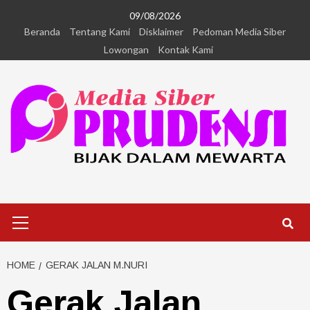
09/08/2026
Beranda
Tentang Kami
Disklaimer
Pedoman Media Siber
Lowongan
Kontak Kami
HOME
GERAK JALAN M.NURI
Gerak Jalan