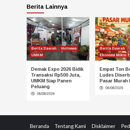
Berita Lainnya
Berita Daerah
Hotnews
Berita Daerah
UMKM
Ekonomi Mikro
Demak Expo 2026 Bidik
Empat Ton B
Transaksi Rp500 Juta,
Ludes Diserb
UMKM Siap Panen
Pasar Murah
Peluang
06/08/2026
06/08/2026
Beranda
Tentang Kami
Disklaimer
Ped