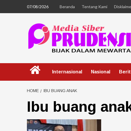
07/08/2026
Beranda
Tentang Kami
Disklaime
Internasional
Nasional
Beri
HOME
IBU BUANG ANAK
Ibu buang ana