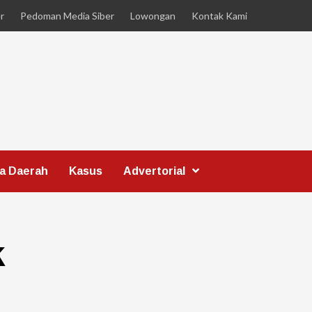
r
Pedoman Media Siber
Lowongan
Kontak Kami
ta Daerah
Kasus
Advertorial
k