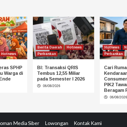
Berita Daerah
Hotnews
Hotnews
N
Hotnews
Perbankan
Perbankan
eras SPHP
BI: Transaksi QRIS
Cari Ruma
u Warga di
Tembus 12,55 Miliar
Kendaraan
 Ende
pada Semester I 2026
Consumer
PIK2 Tawa
06/08/2026
Beragam 
06/08/202
oman Media Siber
Lowongan
Kontak Kami