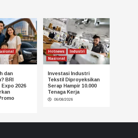
asional
Hotnews
Industri
Nasional
h dan
Investasi Industri
? BRI
Tekstil Diproyeksikan
 Expo 2026
Serap Hampir 10.000
rkan
Tenaga Kerja
Promo
06/08/2026
6