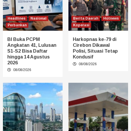
Headlines
Nasional
Berita Daerah
Hotnews
Perbankan
Koperasi
BI Buka PCPM
Harkopnas ke-79 di
Angkatan 41, Lulusan
Cirebon Dikawal
S1-S2 Bisa Daftar
Polisi, Situasi Tetap
hingga 14 Agustus
Kondusif
2026
08/08/2026
08/08/2026