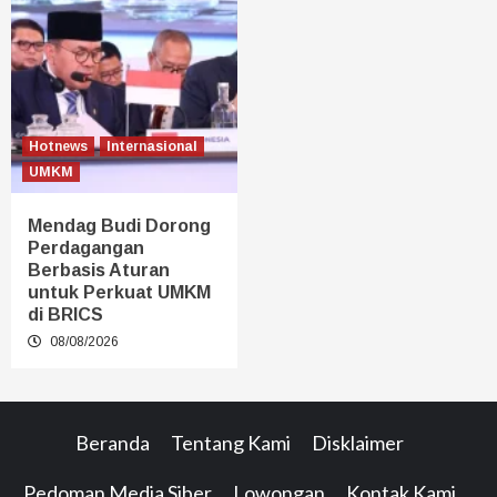
Hotnews
Internasional
UMKM
Mendag Budi Dorong
Perdagangan
Berbasis Aturan
untuk Perkuat UMKM
di BRICS
08/08/2026
Beranda
Tentang Kami
Disklaimer
Pedoman Media Siber
Lowongan
Kontak Kami