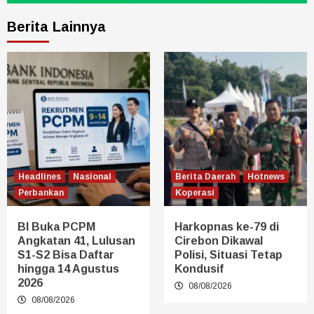
Berita Lainnya
Headlines
Nasional
Berita Daerah
Hotnews
Perbankan
Koperasi
BI Buka PCPM
Harkopnas ke-79 di
Angkatan 41, Lulusan
Cirebon Dikawal
S1-S2 Bisa Daftar
Polisi, Situasi Tetap
hingga 14 Agustus
Kondusif
2026
08/08/2026
08/08/2026