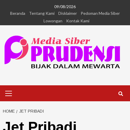
09/08/2026
Beranda
Tentang Kami
Disklaimer
Pedoman Media Siber
Lowongan
Kontak Kami
HOME
JET PRIBADI
Jet Pribadi