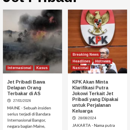
Breaking News
Headlines
Hotnews
Internasional
Kasus
Nasional
Jet Pribadi Bawa
KPK Akan Minta
Delapan Orang
Klarifikasi Putra
Terbakar di AS
Jokowi Terkait Jet
Pribadi yang Dipakai
27/01/2026
untuk Perjalanan
MAINE - Sebuah insiden
Keluarga
serius terjadi di Bandara
28/08/2024
Internasional Bangor,
JAKARTA - Nama putra
negara bagian Maine,