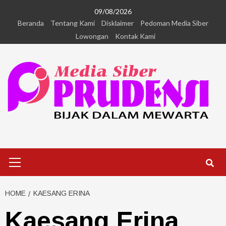
09/08/2026
Beranda
Tentang Kami
Disklaimer
Pedoman Media Siber
Lowongan
Kontak Kami
HOME
KAESANG ERINA
Kaesang Erina