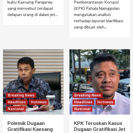
kubu Kaesang Pangarep
Pemberantasan Korupsi
yang menyebut terdapat
(KPK) Pahala Nainggolan
delapan orang di dalam jet...
mengatakan analisis
terhadap laporan klarifikasi
yang dibuat oleh...
Breaking News
Breaking News
Headlines
Hotnews
Headlines
Hotnews
Nasional
Nasional
Polemik Dugaan
KPK Teruskan Kasus
Gratifikasi Kaesang
Dugaan Gratifikasi Jet