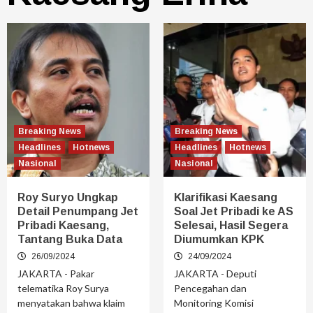
Breaking News
Breaking News
Headlines
Hotnews
Headlines
Hotnews
Nasional
Nasional
Roy Suryo Ungkap
Klarifikasi Kaesang
Detail Penumpang Jet
Soal Jet Pribadi ke AS
Pribadi Kaesang,
Selesai, Hasil Segera
Tantang Buka Data
Diumumkan KPK
26/09/2024
24/09/2024
JAKARTA - Pakar
JAKARTA - Deputi
telematika Roy Surya
Pencegahan dan
menyatakan bahwa klaim
Monitoring Komisi