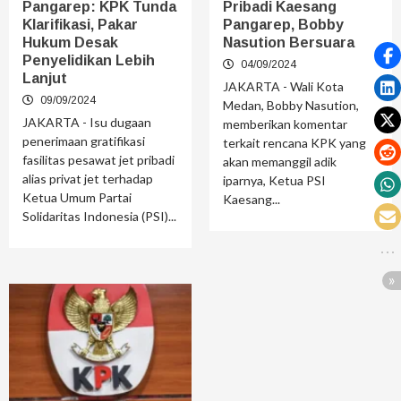
Pangarep: KPK Tunda
Pribadi Kaesang
Klarifikasi, Pakar
Pangarep, Bobby
Hukum Desak
Nasution Bersuara
Penyelidikan Lebih
04/09/2024
Lanjut
JAKARTA - Wali Kota
09/09/2024
Medan, Bobby Nasution,
JAKARTA - Isu dugaan
memberikan komentar
penerimaan gratifikasi
terkait rencana KPK yang
fasilitas pesawat jet pribadi
akan memanggil adik
alias privat jet terhadap
iparnya, Ketua PSI
Ketua Umum Partai
Kaesang...
Solidaritas Indonesia (PSI)...