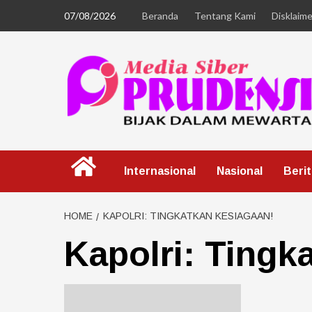
07/08/2026
Beranda
Tentang Kami
Disklaime
Internasional
Nasional
Beri
HOME
KAPOLRI: TINGKATKAN KESIAGAAN!
Kapolri: Tingk