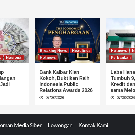
Breaking News
Headlines
Hotnews
N
s
Nasional
Hotnews
Perbankan
up
Bank Kalbar Kian
Laba Hana
dangan
Kokoh, Buktikan Raih
Tumbuh 9,
 Jadi
Indonesia Public
Kredit da
Relations Awards 2026
sama Melo
07/08/2026
07/08/202
oman Media Siber
Lowongan
Kontak Kami