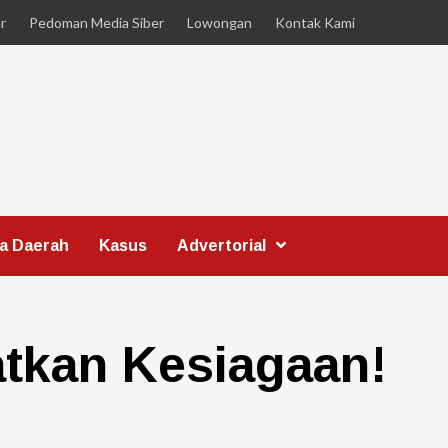
r
Pedoman Media Siber
Lowongan
Kontak Kami
ta Daerah
Kasus
Advertorial
atkan Kesiagaan!