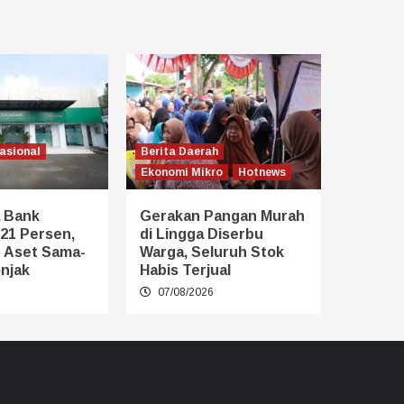
asional
Berita Daerah
Ekonomi Mikro
Hotnews
 Bank
Gerakan Pangan Murah
21 Persen,
di Lingga Diserbu
n Aset Sama-
Warga, Seluruh Stok
njak
Habis Terjual
6
07/08/2026