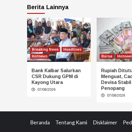
Berita Lainnya
Breaking News
Headlines
Hotnews
Bursa
Hotnew
Bank Kalbar Salurkan
Rupiah Ditut
CSR Dukung GPM di
Menguat, Ca
Kayong Utara
Devisa Stabil
Penopang
07/08/2026
07/08/2026
Beranda
Tentang Kami
Disklaimer
Ped