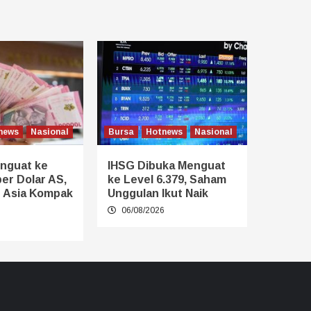
news
Nasional
Bursa
Hotnews
Nasional
nguat ke
IHSG Dibuka Menguat
er Dolar AS,
ke Level 6.379, Saham
 Asia Kompak
Unggulan Ikut Naik
06/08/2026
6