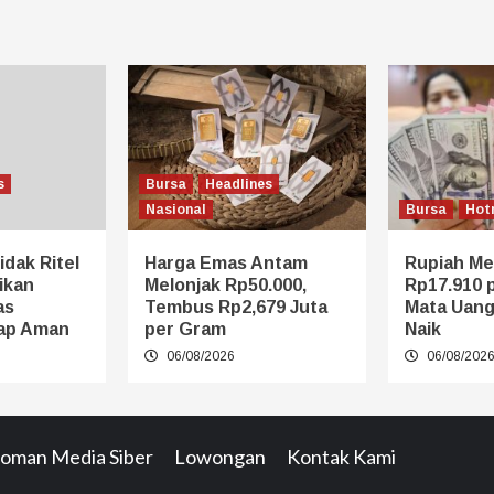
s
Bursa
Headlines
Nasional
Bursa
Hot
idak Ritel
Harga Emas Antam
Rupiah Me
ikan
Melonjak Rp50.000,
Rp17.910 p
as
Tembus Rp2,679 Juta
Mata Uang
ap Aman
per Gram
Naik
06/08/2026
06/08/202
oman Media Siber
Lowongan
Kontak Kami