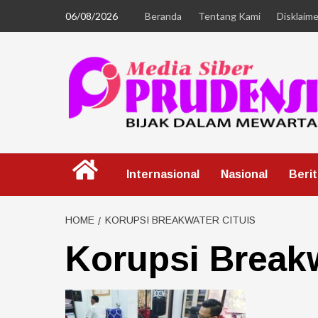
06/08/2026
Beranda
Tentang Kami
Disklaime
Internasional
Nasional
Beri
HOME
KORUPSI BREAKWATER CITUIS
Korupsi Breakw