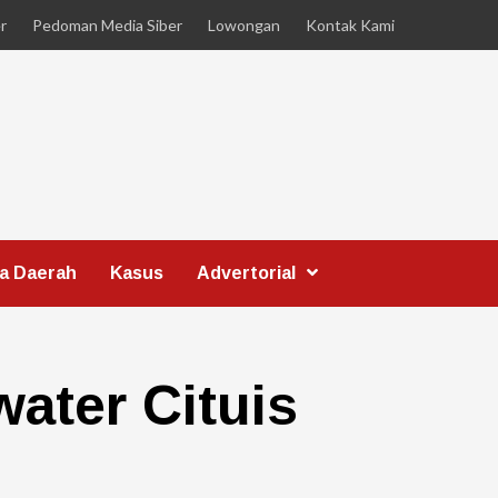
r
Pedoman Media Siber
Lowongan
Kontak Kami
ta Daerah
Kasus
Advertorial
ater Cituis