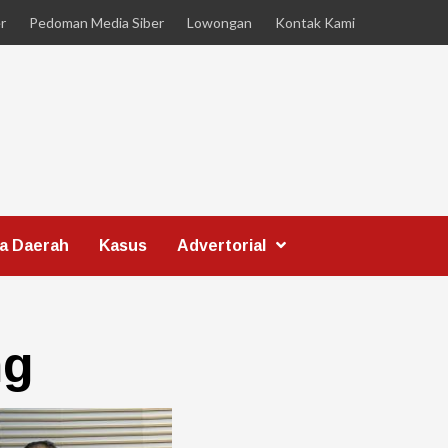
r
Pedoman Media Siber
Lowongan
Kontak Kami
ta Daerah
Kasus
Advertorial
ng