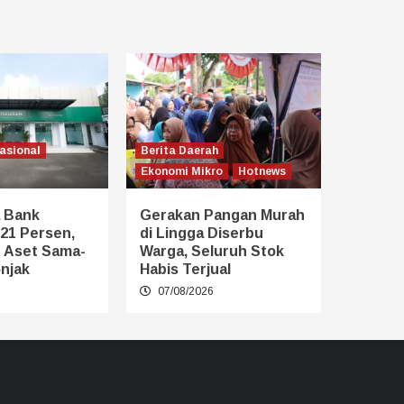
asional
Berita Daerah
Ekonomi Mikro
Hotnews
 Bank
Gerakan Pangan Murah
21 Persen,
di Lingga Diserbu
n Aset Sama-
Warga, Seluruh Stok
njak
Habis Terjual
6
07/08/2026