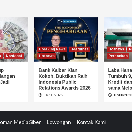
Breaking News
Headlines
Hotnews
N
s
Nasional
Hotnews
Perbankan
up
Bank Kalbar Kian
Laba Hana
dangan
Kokoh, Buktikan Raih
Tumbuh 9,
 Jadi
Indonesia Public
Kredit da
Relations Awards 2026
sama Melo
07/08/2026
07/08/202
oman Media Siber
Lowongan
Kontak Kami