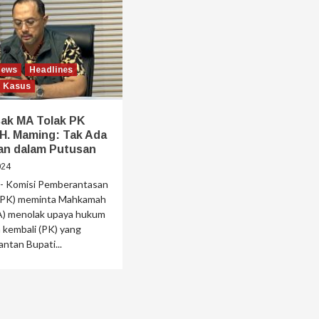
News
Headlines
Kasus
ak MA Tolak PK
H. Maming: Tak Ada
fan dalam Putusan
024
 Komisi Pemberantasan
KPK) meminta Mahkamah
) menolak upaya hukum
 kembali (PK) yang
antan Bupati...