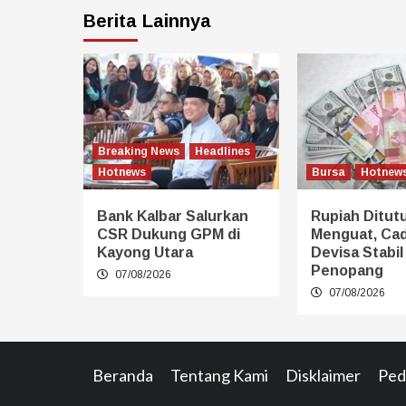
Berita Lainnya
Breaking News
Headlines
Hotnews
Bursa
Hotnew
Bank Kalbar Salurkan
Rupiah Ditut
CSR Dukung GPM di
Menguat, Ca
Kayong Utara
Devisa Stabil
Penopang
07/08/2026
07/08/2026
Beranda
Tentang Kami
Disklaimer
Ped