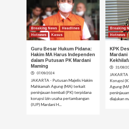
Breaking News
Headlines
Breaking 
Hotnews
Kasus
Hotnews
Guru Besar Hukum Pidana:
KPK Des
Hakim MA Harus Independen
Mardani 
dalam Putusan PK Mardani
Kekhila
Maming
31/08/2
07/09/2024
JAKARTA -
JAKARTA - Putusan Majelis Hakim
Korupsi (
Mahkamah Agung (MA) terkait
Agung (MA
peninjauan kembali (PK) terpidana
peninjauan
korupsi izin usaha pertambangan
diajukan m
(IUP) Mardani H...