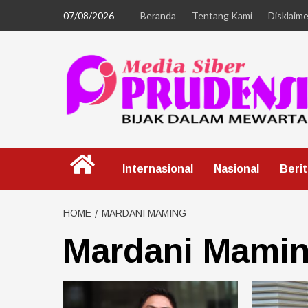
07/08/2026
Beranda
Tentang Kami
Disklaime
Internasional
Nasional
Beri
HOME
MARDANI MAMING
Mardani Mami