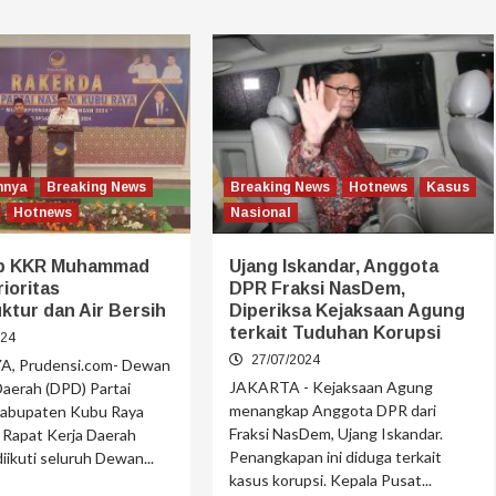
nnya
Breaking News
Breaking News
Hotnews
Kasus
Hotnews
Nasional
p KKR Muhammad
Ujang Iskandar, Anggota
rioritas
DPR Fraksi NasDem,
uktur dan Air Bersih
Diperiksa Kejaksaan Agung
terkait Tuduhan Korupsi
024
27/07/2024
, Prudensi.com- Dewan
JAKARTA - Kejaksaan Agung
aerah (DPD) Partai
menangkap Anggota DPR dari
abupaten Kubu Raya
Fraksi NasDem, Ujang Iskandar.
 Rapat Kerja Daerah
Penangkapan ini diduga terkait
iikuti seluruh Dewan...
kasus korupsi. Kepala Pusat...