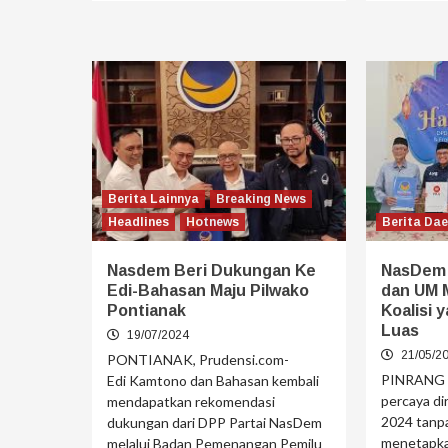
Berita Lainnya
Breaking News
Headlines
Hotnews
Berita Da
Nasdem Beri Dukungan Ke
NasDem 
Edi-Bahasan Maju Pilwako
dan UM 
Pontianak
Koalisi
Luas
19/07/2024
21/05/2
PONTIANAK, Prudensi.com-
PINRANG -
Edi Kamtono dan Bahasan kembali
percaya dir
mendapatkan rekomendasi
2024 tanpa
dukungan dari DPP Partai NasDem
menetapka
melalui Badan Pemenangan Pemilu