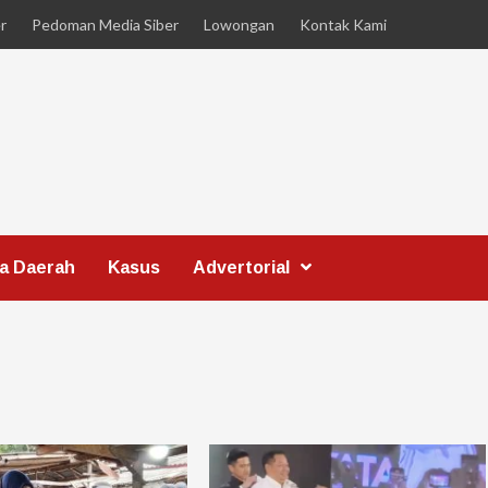
r
Pedoman Media Siber
Lowongan
Kontak Kami
ta Daerah
Kasus
Advertorial