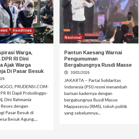
News
Headlines
Nasional
pirasi Warga,
Pantun Kaesang Warnai
DPR RI Dini
Pengumuman
a Ajak Warga
Bergabungnya Rusdi Masse
ja Di Pasar Besuk
30/01/2026
026
JAKARTA – Partai Solidaritas
NGGO, PRUDENSI.COM-
Indonesia (PSI) resmi menambah
R RI Dapil Probolinggo-
barisan kadernya dengan
j. Dini Rahmania
bergabungnya Rusdi Masse
 Reses dengan
Mappasessu (RMS), tokoh politik
gi Pasar Besuk di
yang sebelumnya...
esa Besuk Agung,...