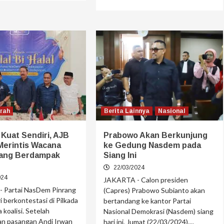
erah
Berita Lainnya
Nasional
Kuat Sendiri, AJB
Prabowo Akan Berkunjung
Merintis Wacana
ke Gedung Nasdem pada
 yang Berdampak
Siang Ini
22/03/2024
024
JAKARTA - Calon presiden
 Partai NasDem Pinrang
(Capres) Prabowo Subianto akan
i berkontestasi di Pilkada
bertandang ke kantor Partai
 koalisi. Setelah
Nasional Demokrasi (Nasdem) siang
n pasangan Andi Irwan
hari ini, Jumat (22/03/2024)....