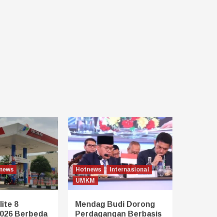
news
Hotnews
Internasional
UMKM
ite 8
Mendag Budi Dorong
026 Berbeda
Perdagangan Berbasis