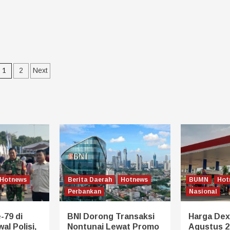
1
2
Next
Hotnews
Berita Daerah
Hotnews
BUMN
Hot
Perbankan
Nasional
-79 di
BNI Dorong Transaksi
Harga Dexl
al Polisi,
Nontunai Lewat Promo
Agustus 2