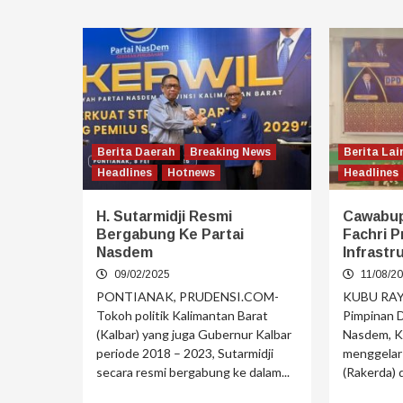
Berita Daerah
Breaking News
Berita Lai
Headlines
Hotnews
Headlines
H. Sutarmidji Resmi
Cawabu
Bergabung Ke Partai
Fachri P
Nasdem
Infrastr
09/02/2025
11/08/2
PONTIANAK, PRUDENSI.COM-
KUBU RAYA
Tokoh politik Kalimantan Barat
Pimpinan D
(Kalbar) yang juga Gubernur Kalbar
Nasdem, K
periode 2018 – 2023, Sutarmidji
menggelar
secara resmi bergabung ke dalam...
(Rakerda) d