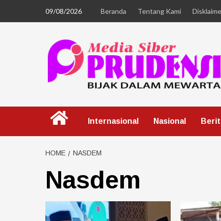
09/08/2026
Beranda
Tentang Kami
Disklaime
Internasional
Nasional
Beri
HOME
NASDEM
Nasdem