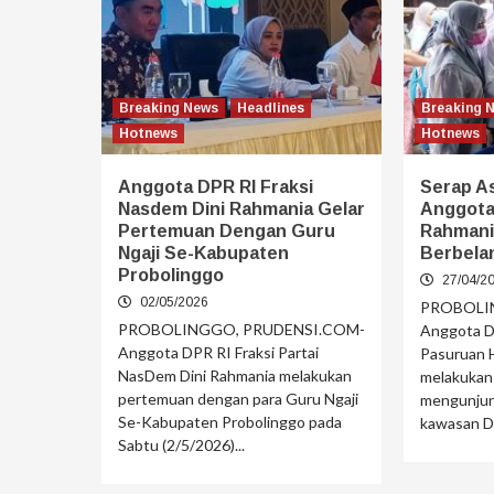
Breaking News
Headlines
Breaking 
Hotnews
Hotnews
Anggota DPR RI Fraksi
Serap As
Nasdem Dini Rahmania Gelar
Anggota 
Pertemuan Dengan Guru
Rahmani
Ngaji Se-Kabupaten
Berbelan
Probolinggo
27/04/2
02/05/2026
PROBOLI
PROBOLINGGO, PRUDENSI.COM-
Anggota DP
Anggota DPR RI Fraksi Partai
Pasuruan H
NasDem Dini Rahmania melakukan
melakukan
pertemuan dengan para Guru Ngaji
mengunjun
Se-Kabupaten Probolinggo pada
kawasan D
Sabtu (2/5/2026)...