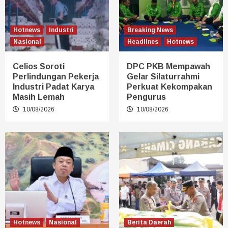
Hotnews
Industri
Breaking News
Nasional
Headlines
Hotnews
Celios Soroti
DPC PKB Mempawah
Perlindungan Pekerja
Gelar Silaturrahmi
Industri Padat Karya
Perkuat Kekompakan
Masih Lemah
Pengurus
10/08/2026
10/08/2026
Hotnews
Nasional
Berita Daerah